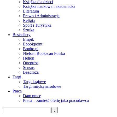
Książka dla dzieci
Książka naukowa i akademicka
Literatura
Prawo i Administracja
Religia
Sport i Turystyka
Sztuka
Bestsellery
Empik
Ebookpoint
Bonito.pl
Nielsen Bookscan Polska
Helion
Onepress
Sensus
Bezdroża
Targi
Targi krajowe
Targi międzynarodowe
Praca
Dam pracę
Praca – zamieść ofertę jako pracodawca