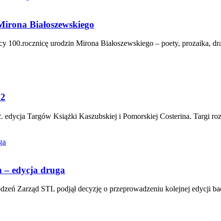
Mirona Białoszewskiego
100.rocznicę urodzin Mirona Białoszewskiego – poety, prozaika, dram
22
. edycja Targów Książki Kaszubskiej i Pomorskiej Costerina. Targi roz
 – edycja druga
zeń Zarząd STL podjął decyzję o przeprowadzeniu kolejnej edycji bad