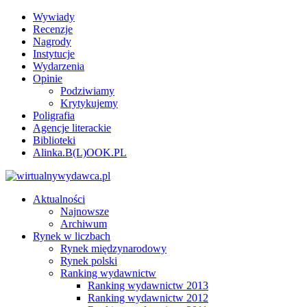
Wywiady
Recenzje
Nagrody
Instytucje
Wydarzenia
Opinie
Podziwiamy
Krytykujemy
Poligrafia
Agencje literackie
Biblioteki
Alinka.B(L)OOK.PL
Aktualności
Najnowsze
Archiwum
Rynek w liczbach
Rynek międzynarodowy
Rynek polski
Ranking wydawnictw
Ranking wydawnictw 2013
Ranking wydawnictw 2012