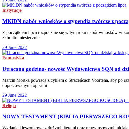
Instytucje
MKiDN nabór wniosków o stypendia twórcze z począt
Z początkiem lipca rozpocznie się w tym roku nabór wniosków w kon
zł brutto miesięcznie
29 June 2022
Fantastyka
Utracona godzina- nowość Wydawnictwa SQN od dzis
Marcin Mortka powraca z cyklem o Straceńcach Voortena, aby po raz 
dopracowanymi opisami
29 June 2022
Religia
NOWY TESTAMENT (BIBLIA PIERWSZEGO KOŚCIO
Wydanie kieszonkowe z dużymi literami oraz renesansowymi inicjał