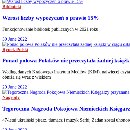
Biblioteki
Wzrost liczby wypożyczeń o prawie 15%
Funkcjonowanie bibliotek publicznych w 2021 roku
30 June 2022
Rynek Polski
Ponad połowa Polaków nie przeczytała żadnej książki
Według danych Krajowego Instytutu Mediów (KIM), najwięcej czytając
obniża się wraz z wiekiem
29 June 2022
Nagrody
Tegoroczna Nagroda Pokojowa Niemieckich Księgar
47-letni ukraiński pisarz, tłumacz i muzyk Serhij Żadan został uhon
29 June 2022