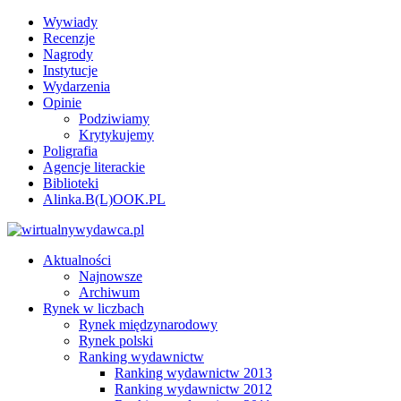
Wywiady
Recenzje
Nagrody
Instytucje
Wydarzenia
Opinie
Podziwiamy
Krytykujemy
Poligrafia
Agencje literackie
Biblioteki
Alinka.B(L)OOK.PL
Aktualności
Najnowsze
Archiwum
Rynek w liczbach
Rynek międzynarodowy
Rynek polski
Ranking wydawnictw
Ranking wydawnictw 2013
Ranking wydawnictw 2012