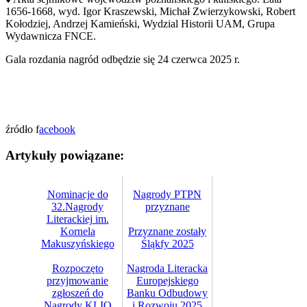
1656-1668, wyd. Igor Kraszewski, Michał Zwierzykowski, Robert
Kołodziej, Andrzej Kamieński, Wydzial Historii UAM, Grupa
Wydawnicza FNCE.
Gala rozdania nagród odbędzie się 24 czerwca 2025 r.
źródło f
acebook
Artykuły powiązane:
Nominacje do
Nagrody PTPN
32.Nagrody
przyznane
Literackiej im.
Kornela
Przyznane zostały
Makuszyńskiego
Śląkfy 2025
Rozpoczęto
Nagroda Literacka
przyjmowanie
Europejskiego
zgłoszeń do
Banku Odbudowy
Nagrody KLIO
i Rozwoju 2025