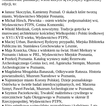
edycji, to:
♦ Janusz Skoczylas, Kamienny Poznań. O skałach które tworzą
miasto, Wydawnictwo Miejskie Posnania,
♦ Michał Hirsch, Plewiska – osiem wieków podpoznańskiej wsi,
Wydawnictwo PTPN, Gmina Komorniki,
♦ Witold Miedziak, Gotyk nowożytny. Tradycja gotycka w
murowanej architekturze kościelnej Wielkopolski i Polski środkowej
w XVI i XVII wieku, Wydawnictwo PTPN,
♦ Maciej Urban, Barokowej Rydzyny przypadki, Miejska Biblioteka
Publiczna im. Stanisława Grochowiaka w Lesznie,
♦ Maja Krasicka, Okna z widokiem na świat. Hotel Merkury w
Poznaniu i luksus w PRL, Wydawnictwo Miejskie Posnania,
♦ Przekrój Poznania. Katalog wystawy stałej Rezerwatu
Archeologicznego Genius loci, red. Agnieszka Stempin, Muzeum
Archeologiczne w Poznaniu,
♦ Magdalena Mrugalska-Banaszak, Odkrywanie Ratusza. Historia
powtarzalności, Muzeum Narodowe w Poznaniu,
♦ Najmniejsze miasto Korony Polskiej. Dzieje poznańskiego
Ostrówka w świetle badań interdyscyplinarnych, red. Marzena
Szmyt, Paweł Pawlak, Muzeum Archeologiczne w Poznaniu,
♦ Szymon Paciorkowski, Trwałość małżeństwa cywilnego w
orzecznictwie Sądu Okręgowego w Poznaniu w okresie II
Rzeczypospolitej, Wydawnictwo PTPN,
♦ Akta sejmikowe województw poznańskiego i kaliskiego. Lata