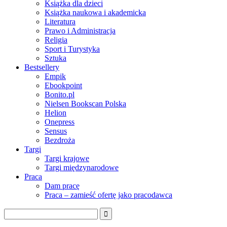
Książka dla dzieci
Książka naukowa i akademicka
Literatura
Prawo i Administracja
Religia
Sport i Turystyka
Sztuka
Bestsellery
Empik
Ebookpoint
Bonito.pl
Nielsen Bookscan Polska
Helion
Onepress
Sensus
Bezdroża
Targi
Targi krajowe
Targi międzynarodowe
Praca
Dam pracę
Praca – zamieść ofertę jako pracodawca