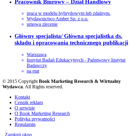
Pracownik Biurowy – Dział Handlowy
praca w modelu hybrydowym lub zdalnym.
Wydawnictwo Amber Sp. z o.o.
umowa zlecenie
Główny specjalista/ Główna specjalistka ds.
składu i opracowania technicznego publikacji
Warszawa
Instytut Badań Edukacyjnych - Państwowy Instytut
Badawczy
na etat
© 2015 Copyright
Book Marketing Research & Wirtualny
Wydawca
. All Rights reserved.
Kontakt
Cennik reklam
O serwisie
O Book Marketing Research
Polityka prywatności
Regulamin
Zamknij okno