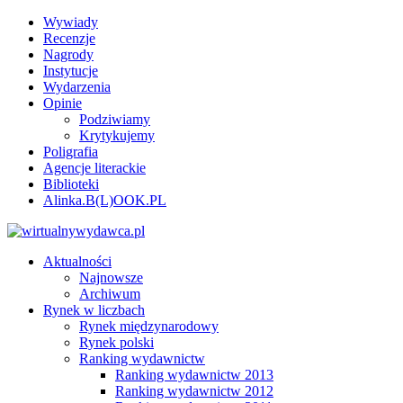
Wywiady
Recenzje
Nagrody
Instytucje
Wydarzenia
Opinie
Podziwiamy
Krytykujemy
Poligrafia
Agencje literackie
Biblioteki
Alinka.B(L)OOK.PL
Aktualności
Najnowsze
Archiwum
Rynek w liczbach
Rynek międzynarodowy
Rynek polski
Ranking wydawnictw
Ranking wydawnictw 2013
Ranking wydawnictw 2012