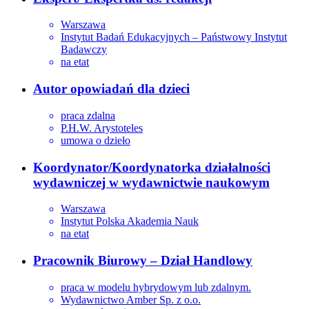
Warszawa
Instytut Badań Edukacyjnych – Państwowy Instytut
Badawczy
na etat
Autor opowiadań dla dzieci
praca zdalna
P.H.W. Arystoteles
umowa o dzieło
Koordynator/Koordynatorka działalności
wydawniczej w wydawnictwie naukowym
Warszawa
Instytut Polska Akademia Nauk
na etat
Pracownik Biurowy – Dział Handlowy
praca w modelu hybrydowym lub zdalnym.
Wydawnictwo Amber Sp. z o.o.