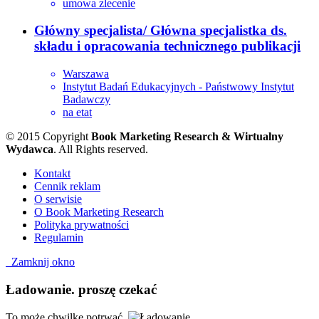
umowa zlecenie
Główny specjalista/ Główna specjalistka ds.
składu i opracowania technicznego publikacji
Warszawa
Instytut Badań Edukacyjnych - Państwowy Instytut
Badawczy
na etat
© 2015 Copyright
Book Marketing Research & Wirtualny
Wydawca
. All Rights reserved.
Kontakt
Cennik reklam
O serwisie
O Book Marketing Research
Polityka prywatności
Regulamin
Zamknij okno
Ładowanie. proszę czekać
To może chwilkę potrwać.