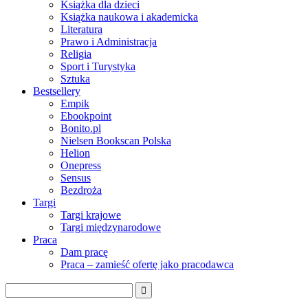
Książka dla dzieci
Książka naukowa i akademicka
Literatura
Prawo i Administracja
Religia
Sport i Turystyka
Sztuka
Bestsellery
Empik
Ebookpoint
Bonito.pl
Nielsen Bookscan Polska
Helion
Onepress
Sensus
Bezdroża
Targi
Targi krajowe
Targi międzynarodowe
Praca
Dam pracę
Praca – zamieść ofertę jako pracodawca