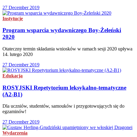
27 December 2019
Instytucje
Program wsparcia wydawniczego Boy-Żeleński
2020
Otateczny termin składania wniosków w ramach sesji 2020 upływa
14. lutego 2020
27 December 2019
Edukacja
ROSYJSKI Repetytorium leksykalno-tematyczne
(A2-B1)
Dla uczniów, studentów, samouków i przygotowujących się do
egzaminów!
27 December 2019
Wydarzenia