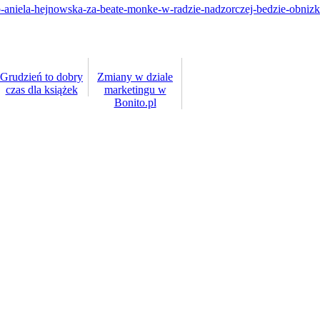
p-aniela-hejnowska-za-beate-monke-w-radzie-nadzorczej-bedzie-obnizka
Grudzień to dobry
Zmiany w dziale
czas dla książek
marketingu w
Bonito.pl