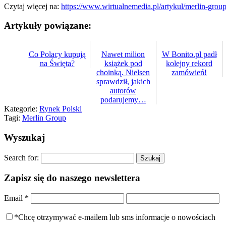
Czytaj więcej na:
https://www.wirtualnemedia.pl/artykul/merlin-grou
Artykuły powiązane:
Co Polacy kupują
Nawet milion
W Bonito.pl padł
na Święta?
książek pod
kolejny rekord
choinką. Nielsen
zamówień!
sprawdził, jakich
autorów
podarujemy…
Kategorie:
Rynek Polski
Tagi:
Merlin Group
Wyszukaj
Search for:
Zapisz się do naszego newslettera
Email
*
*Chcę otrzymywać e-mailem lub sms informacje o nowościach