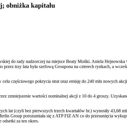
; obniżka kapitału
kiej do rady nadzorczej na miejsce Beaty Mońki. Aniela Hejnowska w 
io przez trzy lata była szefową Groupona na czterech rynkach, a wcz
w celu częściowego pokrycia strat oraz emisję do 240 mln nowych akcj
zez zmniejszenie wartości nominalnej akcji z 10 do 4 groszy. Uzyskane
ych lat (czyli bez pierwszych trzech kwartałów br.) wynosiły 43,68 ml
a Merlin Group porozumiała się z ATP FIZ AN co do przesunięcia wykupu
 odsetki za ten okres.