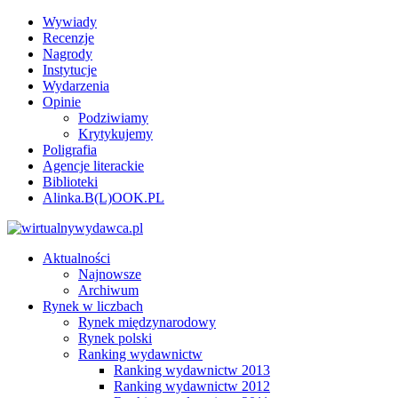
Wywiady
Recenzje
Nagrody
Instytucje
Wydarzenia
Opinie
Podziwiamy
Krytykujemy
Poligrafia
Agencje literackie
Biblioteki
Alinka.B(L)OOK.PL
Aktualności
Najnowsze
Archiwum
Rynek w liczbach
Rynek międzynarodowy
Rynek polski
Ranking wydawnictw
Ranking wydawnictw 2013
Ranking wydawnictw 2012