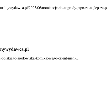
irtualnywydawca.pl/2025/06/nominacje-do-nagrody-ptpn-za-najlepsza-p
alnywydawca.pl
od-polskiego-srodowiska-komiksowego-orient-men-… ...