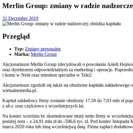
Merlin Group: zmiany w radzie nadzorczej
31 December 2019
Przegląd
Typ:
Zmiany personalne
Marka:
Merlin Group
Akcjonariusze Merlin Group zdecydowali o powołaniu Anieli Hejnows
oraz dyrektorem odpowiedzialnym za marketing i operacje. Poprzedn
i home w Netii oraz retention specialist w Tele2.
Akcjonariusze zgodzili się także na obniżenie kapitału zakładowego 
wirtualnemedia.pl .
Kapitał zakładowy firmy zostanie obniżony 17,58 do 7,03 mln zł popr
z ub.r. oraz częściowo z wcześniejszych lat.
Na koniec września br. skumulowane straty netto firmy w wcześniejsz
poniżej zera – z 24,91 mln zł do -596,6 tys. zł. Pod koniec listopad
marca 2020 roku lub inną wcześniejszą datą. Firma zapłaci dodatkowe