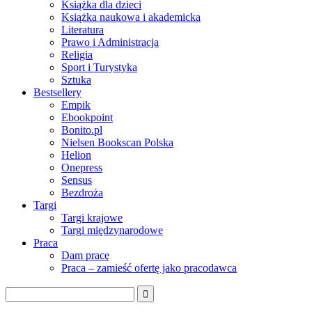
Książka dla dzieci
Książka naukowa i akademicka
Literatura
Prawo i Administracja
Religia
Sport i Turystyka
Sztuka
Bestsellery
Empik
Ebookpoint
Bonito.pl
Nielsen Bookscan Polska
Helion
Onepress
Sensus
Bezdroża
Targi
Targi krajowe
Targi międzynarodowe
Praca
Dam pracę
Praca – zamieść ofertę jako pracodawca