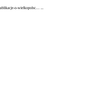
ublikacje-o-wielkopolsc… ...