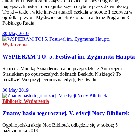
autorami i ilustratorami książek dla dzieci, a także fragmenty
najlepszych historii dla najmłodszych czytane przez dziennikarzy
Trójki – takie i wiele innych atrakcji czekają w sobotę 1 czerwca w
ogródku przy ul. Myśliwieckiej 3/5/7 oraz na antenie Programu 3
Polskiego Radia
30 May 2019
Wydarzenia
WSPIERAM TO! 5. Festiwal im. Zygmunta Haupta
Spacer z Moniką Sznajderman albo przejażdżka z Andrzejem
Stasiukiem po opustoszałych dolinach Beskidu Niskiego? To
możliwe! Wesprzyj tegoroczną edycję Festiwalu
30 May 2019
Biblioteki
Wydarzenia
Znamy hasło tegorocznej, V. edycji Nocy Bibliotek
Ogólnopolska akcja Noc Bibliotek odbędzie się w sobotę 5
października 2019 r