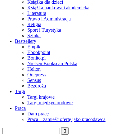
Książka dla dzieci
Książka naukowa i akademicka
Literatura
Prawo i Administracja
Religia
Sport i Turystyka
Sztuka
Bestsellery
Empik
Ebookpoint
Bonito.pl
Nielsen Bookscan Polska
Helion
Onepress
Sensus
Bezdroża
Targi
Targi krajowe
Targi międzynarodowe
Praca
Dam pracę
Praca – zamieść ofertę jako pracodawca