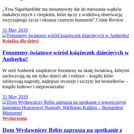
„Yrsa Sigurðardóttir ma niesamowity dar do mieszania wątków
makabrycznych z cierpkimi, które łączy z wnikliwą obserwacją
zwyczajnego życia i okrasza czarnym humorem”.Crime Review
31 May 2019
Książka dla dzieci
Fenomeny światowe wśród książeczek dziecięcych w
Amberku!
W serii Amberek znajdziecie fenomeny na skalę światową, którymi
zachwycają się nie tylko dzieci ale i rodzice – książki które
zdobywają nagrody, najlepsze recenzje i szczyty list bestsellerów –
książki kultowe i niepowtarzalne
31 May 2019
Wydarzenia
Dom Wydawniczy Rebis zaprasza na spotkanie z