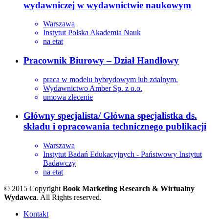
wydawniczej w wydawnictwie naukowym
Warszawa
Instytut Polska Akademia Nauk
na etat
Pracownik Biurowy – Dział Handlowy
praca w modelu hybrydowym lub zdalnym.
Wydawnictwo Amber Sp. z o.o.
umowa zlecenie
Główny specjalista/ Główna specjalistka ds.
składu i opracowania technicznego publikacji
Warszawa
Instytut Badań Edukacyjnych - Państwowy Instytut
Badawczy
na etat
© 2015 Copyright
Book Marketing Research & Wirtualny
Wydawca
. All Rights reserved.
Kontakt