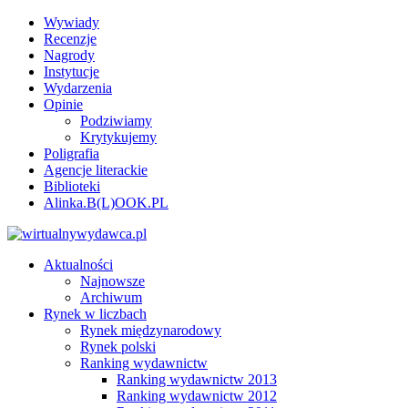
Wywiady
Recenzje
Nagrody
Instytucje
Wydarzenia
Opinie
Podziwiamy
Krytykujemy
Poligrafia
Agencje literackie
Biblioteki
Alinka.B(L)OOK.PL
Aktualności
Najnowsze
Archiwum
Rynek w liczbach
Rynek międzynarodowy
Rynek polski
Ranking wydawnictw
Ranking wydawnictw 2013
Ranking wydawnictw 2012