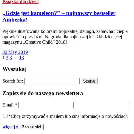
Książka dla dzieci
„Gdzie jest kameleon?” – najnowszy bestseller
Amberka!
Pięknie ilustrowana kolorami tropikalnej dżungli, zabawna i ciepła
opowieść o przyjaźni. Nagroda dla najlepszej książki dziecięcej
magazynu „Creative Child” 2018!
30 May 2019
1
2
3
…
13
Wyszukaj
Search for:
Zapisz się do naszego newslettera
Email
*
*Chcę otrzymywać e-mailem lub sms informacje o nowościach
więcej »