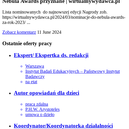
Nebula Awards przyznane | wirtualnywydawca.pl
Lista nominowanych do najnowszej edycji Nagrody zob.
https://wirtualnywydawca.pl/2024/03/nominacje-do-nebula-awards-
za-rok-2023/ ...
Zobacz komentarz
11 June 2024
Ostatnie oferty pracy
Ekspert/ Ekspertka ds. redakcji
Warszawa
Instytut Badań Edukacyjnych – Państwowy Instytut
Badawczy
na etat
Autor opowiadań dla dzieci
praca zdalna
P.H.W. Arystoteles
umowa o dzieło
Koordynator/Koordynatorka działalności