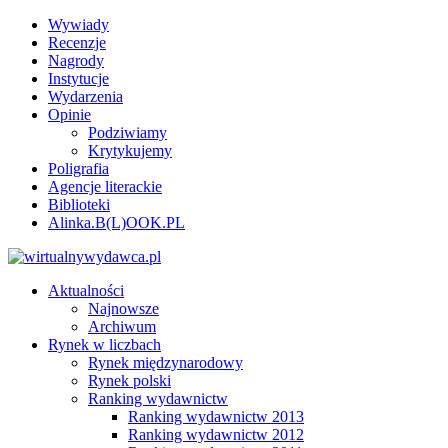
Wywiady
Recenzje
Nagrody
Instytucje
Wydarzenia
Opinie
Podziwiamy
Krytykujemy
Poligrafia
Agencje literackie
Biblioteki
Alinka.B(L)OOK.PL
Aktualności
Najnowsze
Archiwum
Rynek w liczbach
Rynek międzynarodowy
Rynek polski
Ranking wydawnictw
Ranking wydawnictw 2013
Ranking wydawnictw 2012