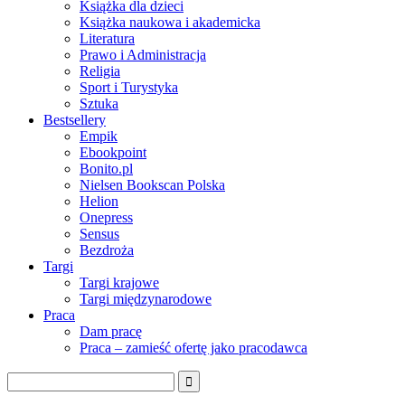
Książka dla dzieci
Książka naukowa i akademicka
Literatura
Prawo i Administracja
Religia
Sport i Turystyka
Sztuka
Bestsellery
Empik
Ebookpoint
Bonito.pl
Nielsen Bookscan Polska
Helion
Onepress
Sensus
Bezdroża
Targi
Targi krajowe
Targi międzynarodowe
Praca
Dam pracę
Praca – zamieść ofertę jako pracodawca