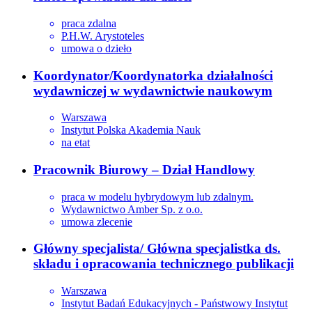
praca zdalna
P.H.W. Arystoteles
umowa o dzieło
Koordynator/Koordynatorka działalności
wydawniczej w wydawnictwie naukowym
Warszawa
Instytut Polska Akademia Nauk
na etat
Pracownik Biurowy – Dział Handlowy
praca w modelu hybrydowym lub zdalnym.
Wydawnictwo Amber Sp. z o.o.
umowa zlecenie
Główny specjalista/ Główna specjalistka ds.
składu i opracowania technicznego publikacji
Warszawa
Instytut Badań Edukacyjnych - Państwowy Instytut