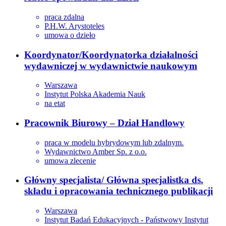
praca zdalna
P.H.W. Arystoteles
umowa o dzieło
Koordynator/Koordynatorka działalności
wydawniczej w wydawnictwie naukowym
Warszawa
Instytut Polska Akademia Nauk
na etat
Pracownik Biurowy – Dział Handlowy
praca w modelu hybrydowym lub zdalnym.
Wydawnictwo Amber Sp. z o.o.
umowa zlecenie
Główny specjalista/ Główna specjalistka ds.
składu i opracowania technicznego publikacji
Warszawa
Instytut Badań Edukacyjnych - Państwowy Instytut