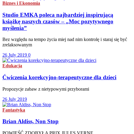
Biznes i Ekonomia
Studio EMKA poleca najbardziej inspirującą
książkę naszych czasów – „Moc pozytywnego
myślenia”
Bez względu na tempo życia miej nad nim kontrolę i staraj się być
zrelaksowanym
26 July 2019
0
Edukacja
Ćwiczenia korekcyjno-terapeutyczne dla dzieci
Propozycje zabaw z nietypowymi przyborami
26 July 2019
Fantastyka
Brian Aldiss, Non Stop
POWIEŚĆ ZDOBYŁA PRIX JULES VERNE