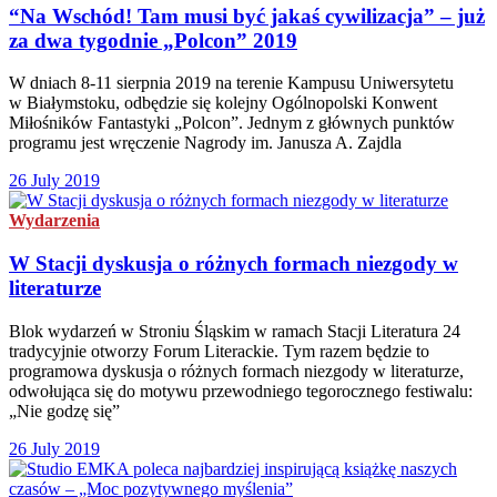
“Na Wschód! Tam musi być jakaś cywilizacja” – już
za dwa tygodnie „Polcon” 2019
W dniach 8-11 sierpnia 2019 na terenie Kampusu Uniwersytetu
w Białymstoku, odbędzie się kolejny Ogólnopolski Konwent
Miłośników Fantastyki „Polcon”. Jednym z głównych punktów
programu jest wręczenie Nagrody im. Janusza A. Zajdla
26 July 2019
Wydarzenia
W Stacji dyskusja o różnych formach niezgody w
literaturze
Blok wydarzeń w Stroniu Śląskim w ramach Stacji Literatura 24
tradycyjnie otworzy Forum Literackie. Tym razem będzie to
programowa dyskusja o różnych formach niezgody w literaturze,
odwołująca się do motywu przewodniego tegorocznego festiwalu:
„Nie godzę się”
26 July 2019