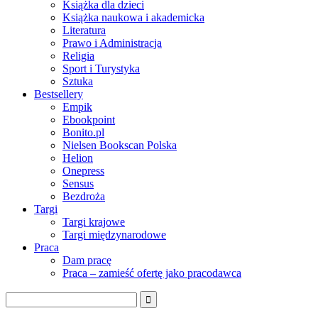
Książka dla dzieci
Książka naukowa i akademicka
Literatura
Prawo i Administracja
Religia
Sport i Turystyka
Sztuka
Bestsellery
Empik
Ebookpoint
Bonito.pl
Nielsen Bookscan Polska
Helion
Onepress
Sensus
Bezdroża
Targi
Targi krajowe
Targi międzynarodowe
Praca
Dam pracę
Praca – zamieść ofertę jako pracodawca