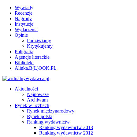
Wywiady
Recenzje
Nagrody
Instytucje
Wydarzenia
Opinie
Podziwiamy
Krytykujemy
Poligrafia
Agencje literackie
Biblioteki
Alinka.B(L)OOK.PL
Aktualności
Najnowsze
Archiwum
Rynek w liczbach
Rynek międzynarodowy
Rynek polski
Ranking wydawnictw
Ranking wydawnictw 2013
Ranking wydawnictw 2012