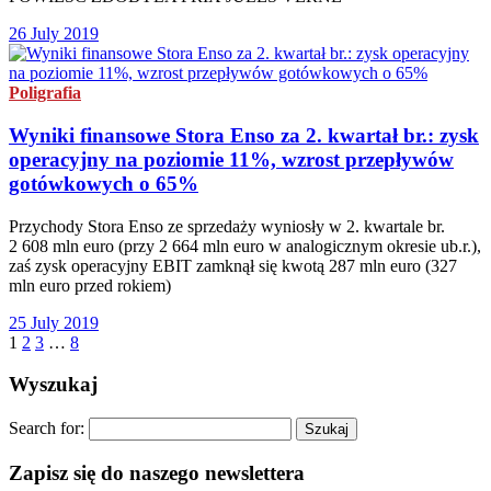
26 July 2019
Poligrafia
Wyniki finansowe Stora Enso za 2. kwartał br.: zysk
operacyjny na poziomie 11%, wzrost przepływów
gotówkowych o 65%
Przychody Stora Enso ze sprzedaży wyniosły w 2. kwartale br.
2 608 mln euro (przy 2 664 mln euro w analogicznym okresie ub.r.),
zaś zysk operacyjny EBIT zamknął się kwotą 287 mln euro (327
mln euro przed rokiem)
25 July 2019
1
2
3
…
8
Wyszukaj
Search for:
Zapisz się do naszego newslettera