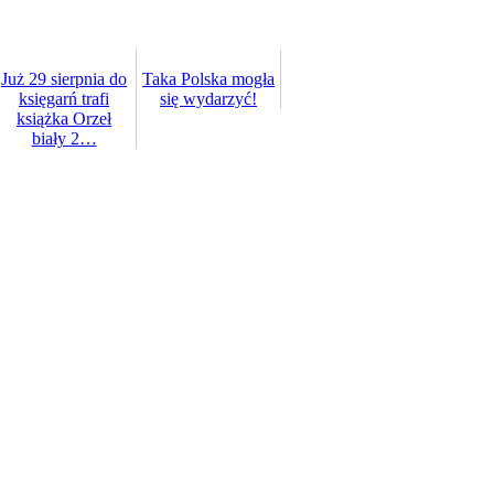
Już 29 sierpnia do
Taka Polska mogła
księgarń trafi
się wydarzyć!
książka Orzeł
biały 2…