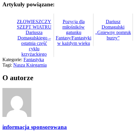
Artykuły powiązane:
ZŁOWIESZCZY
Pozycja dla
Dariusz
SZEPT WIATRU
miłośników
Domagalski
Dariusza
gatunku
„Gniewny pomruk
Domagalskiego –
Fantasy/Fantastyki
burzy”
ostatnia część
w każdym wieku
cyklu
krzyżackiego
Kategorie:
Fantastyka
Tagi:
Nasza Księgarnia
O autorze
informacja sponsorowana