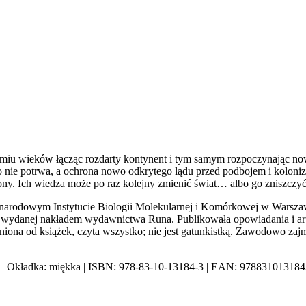
siedmiu wieków łącząc rozdarty kontynent i tym samym rozpoczynając n
 długo nie potrwa, a ochrona nowo odkrytego lądu przed podbojem i ko
ony. Ich wiedza może po raz kolejny zmienić świat… albo go zniszczyć
zynarodowym Instytucie Biologii Molekularnej i Komórkowej w Warsza
” wydanej nakładem wydawnictwa Runa. Publikowała opowiadania i ar
iona od książek, czyta wszystko; nie jest gatunkistką. Zawodowo za
92 | Okładka: miękka | ISBN: 978-83-10-13184-3 | EAN: 978831013184