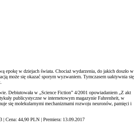
ową epokę w dziejach świata. Chociaż wydarzenia, do jakich doszło w
lonizacją może się okazać sporym wyzwaniem. Tymczasem uaktywnia się
.
wie. Debiutowała w „Science Fiction” 4/2001 opowiadaniem „Z akt
tykuły publicystyczne w internetowym magazynie Fahrenheit, w
jmuje się molekularnymi mechanizmami rozwoju neuronów, pamięci i
3 | Cena: 44,90 PLN | Premiera: 13.09.2017