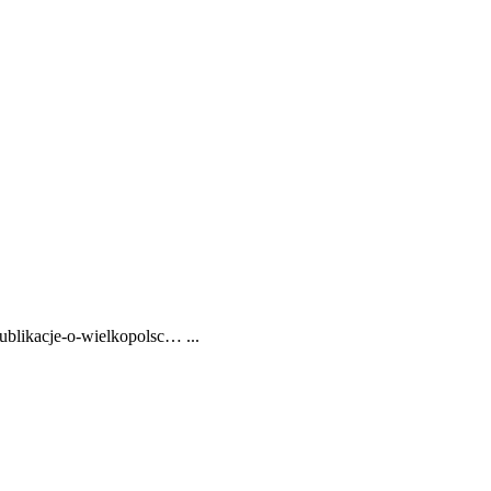
ublikacje-o-wielkopolsc… ...