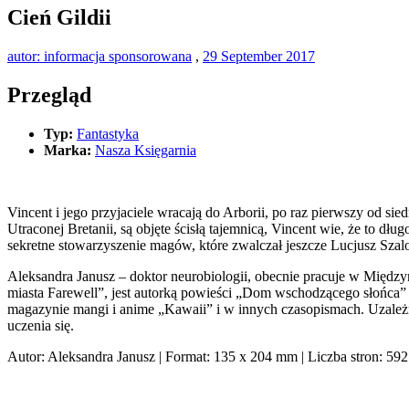
Cień Gildii
autor: informacja sponsorowana
,
29 September 2017
Przegląd
Typ:
Fantastyka
Marka:
Nasza Księgarnia
Vincent i jego przyjaciele wracają do Arborii, po raz pierwszy od 
Utraconej Bretanii, są objęte ścisłą tajemnicą, Vincent wie, że to
sekretne stowarzyszenie magów, które zwalczał jeszcze Lucjusz Szal
Aleksandra Janusz – doktor neurobiologii, obecnie pracuje w Międ
miasta Farewell”, jest autorką powieści „Dom wschodzącego słońca
magazynie mangi i anime „Kawaii” i w innych czasopismach. Uzależn
uczenia się.
Autor: Aleksandra Janusz | Format: 135 x 204 mm | Liczba stron: 5