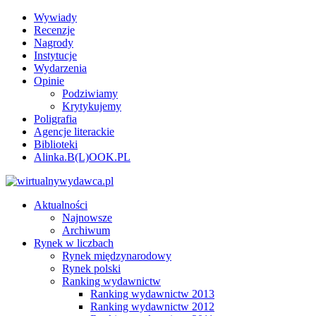
Wywiady
Recenzje
Nagrody
Instytucje
Wydarzenia
Opinie
Podziwiamy
Krytykujemy
Poligrafia
Agencje literackie
Biblioteki
Alinka.B(L)OOK.PL
Aktualności
Najnowsze
Archiwum
Rynek w liczbach
Rynek międzynarodowy
Rynek polski
Ranking wydawnictw
Ranking wydawnictw 2013
Ranking wydawnictw 2012