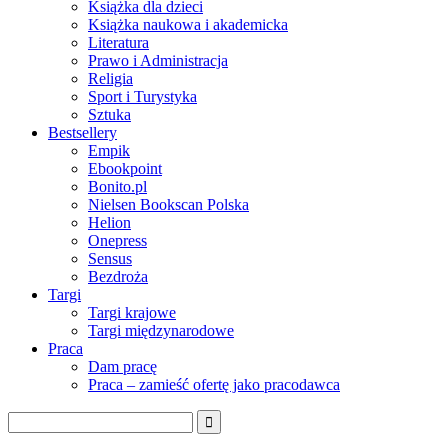
Książka dla dzieci
Książka naukowa i akademicka
Literatura
Prawo i Administracja
Religia
Sport i Turystyka
Sztuka
Bestsellery
Empik
Ebookpoint
Bonito.pl
Nielsen Bookscan Polska
Helion
Onepress
Sensus
Bezdroża
Targi
Targi krajowe
Targi międzynarodowe
Praca
Dam pracę
Praca – zamieść ofertę jako pracodawca