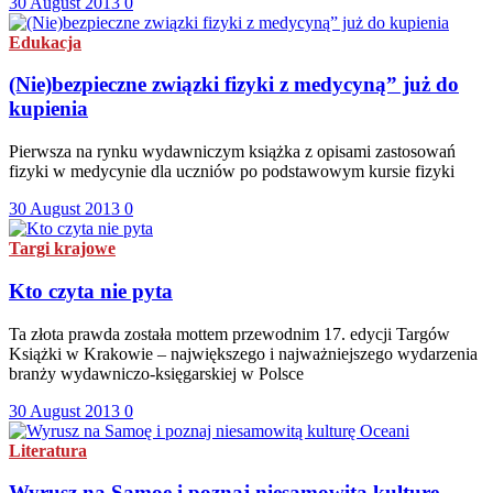
30 August 2013
0
Edukacja
(Nie)bezpieczne związki fizyki z medycyną” już do
kupienia
Pierwsza na rynku wydawniczym książka z opisami zastosowań
fizyki w medycynie dla uczniów po podstawowym kursie fizyki
30 August 2013
0
Targi krajowe
Kto czyta nie pyta
Ta złota prawda została mottem przewodnim 17. edycji Targów
Książki w Krakowie – największego i najważniejszego wydarzenia
branży wydawniczo-księgarskiej w Polsce
30 August 2013
0
Literatura
Wyrusz na Samoę i poznaj niesamowitą kulturę