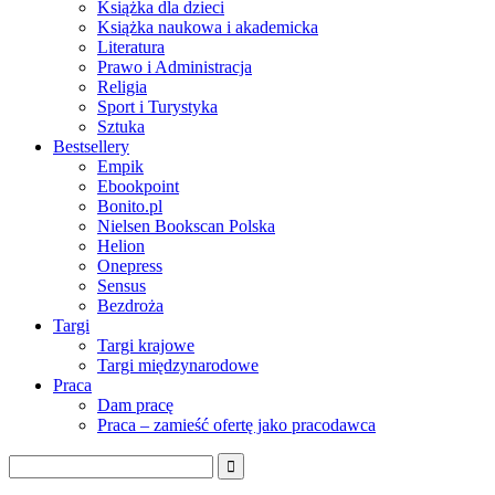
Książka dla dzieci
Książka naukowa i akademicka
Literatura
Prawo i Administracja
Religia
Sport i Turystyka
Sztuka
Bestsellery
Empik
Ebookpoint
Bonito.pl
Nielsen Bookscan Polska
Helion
Onepress
Sensus
Bezdroża
Targi
Targi krajowe
Targi międzynarodowe
Praca
Dam pracę
Praca – zamieść ofertę jako pracodawca