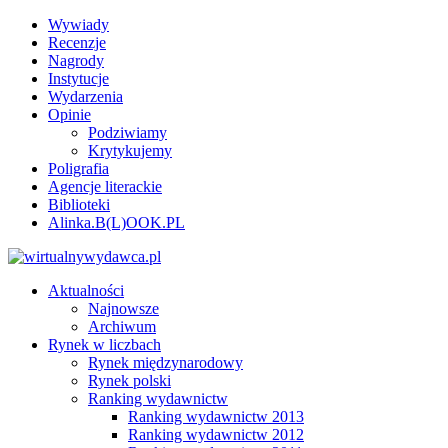
Wywiady
Recenzje
Nagrody
Instytucje
Wydarzenia
Opinie
Podziwiamy
Krytykujemy
Poligrafia
Agencje literackie
Biblioteki
Alinka.B(L)OOK.PL
Aktualności
Najnowsze
Archiwum
Rynek w liczbach
Rynek międzynarodowy
Rynek polski
Ranking wydawnictw
Ranking wydawnictw 2013
Ranking wydawnictw 2012