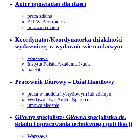
Autor opowiadań dla dzieci
praca zdalna
P.H.W. Arystoteles
umowa o dzieło
Koordynator/Koordynatorka działalności
wydawniczej w wydawnictwie naukowym
Warszawa
Instytut Polska Akademia Nauk
na etat
Pracownik Biurowy – Dział Handlowy
praca w modelu hybrydowym lub zdalnym.
Wydawnictwo Amber Sp. z o.o.
umowa zlecenie
Główny specjalista/ Główna specjalistka ds.
składu i opracowania technicznego publikacji
Warszawa