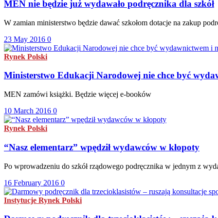
MEN nie będzie już wydawało podręcznika dla szkół
W zamian ministerstwo będzie dawać szkołom dotacje na zakup pod
23 May 2016
0
Rynek Polski
Ministerstwo Edukacji Narodowej nie chce być wydaw
MEN zamówi książki. Będzie więcej e-booków
10 March 2016
0
Rynek Polski
“Nasz elementarz” wpędził wydawców w kłopoty
Po wprowadzeniu do szkół rządowego podręcznika w jednym z wydawni
16 February 2016
0
Instytucje
Rynek Polski