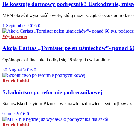
Ile kosztuje darmowy podręcznik? Uszkodzenie, znisz
MEN określił wysokość kwoty, którą może zażądać szkołaod rodzicó
1 September 2016
0
Wydarzenia
Akcja Caritas „Tornister pełen uśmiechów”- ponad 
Ogólnopolski finał akcji odbył się 28 sierpnia w Lublinie
30 August 2016
0
Rynek Polski
Szkolnictwo po reformie podręcznikowej
Stanowisko Instytutu Biznesu w sprawie uzdrowienia sytuacji zwią
9 June 2016
0
Rynek Polski