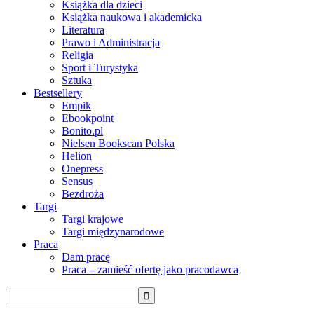
Książka dla dzieci
Książka naukowa i akademicka
Literatura
Prawo i Administracja
Religia
Sport i Turystyka
Sztuka
Bestsellery
Empik
Ebookpoint
Bonito.pl
Nielsen Bookscan Polska
Helion
Onepress
Sensus
Bezdroża
Targi
Targi krajowe
Targi międzynarodowe
Praca
Dam pracę
Praca – zamieść ofertę jako pracodawca