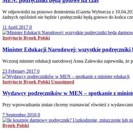
MEN: podręczniki będą gotowe na czas
W odpowiedzi na prasowe doniesienia (Gazeta Wyborcza z 10.04.2017:
żadnych opóźnień nie będzie i podręczniki będą gotowe do końca cz
11 April 2017
0
Instytucje
Rynek Polski
Minister Edukacji Narodowej: wszystkie podręcznik
Wczoraj minister edukacji narodowej Anna Zalewska zapewniła, że po
23 February 2017
0
Instytucje
Rynek Polski
Unassigned
Wydawcy podręczników w MEN – spotkanie z ministe
Przy wprowadzaniu zmian chcemy rozmawiać również z wydawcami, 
7 September 2016
0
Rynek Polski