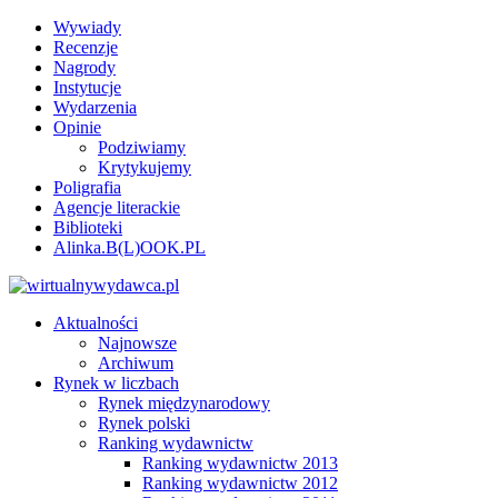
Wywiady
Recenzje
Nagrody
Instytucje
Wydarzenia
Opinie
Podziwiamy
Krytykujemy
Poligrafia
Agencje literackie
Biblioteki
Alinka.B(L)OOK.PL
Aktualności
Najnowsze
Archiwum
Rynek w liczbach
Rynek międzynarodowy
Rynek polski
Ranking wydawnictw
Ranking wydawnictw 2013
Ranking wydawnictw 2012