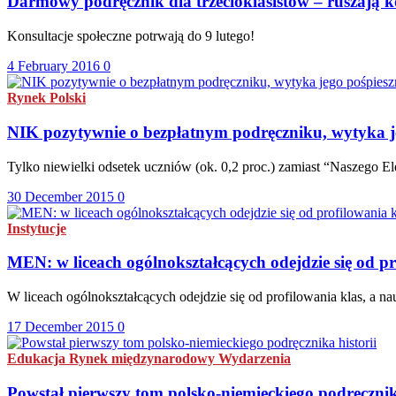
Darmowy podręcznik dla trzecioklasistów – ruszają k
Konsultacje społeczne potrwają do 9 lutego!
4 February 2016
0
Rynek Polski
NIK pozytywnie o bezpłatnym podręczniku, wytyka 
Tylko niewielki odsetek uczniów (ok. 0,2 proc.) zamiast “Naszego 
30 December 2015
0
Instytucje
MEN: w liceach ogólnokształcących odejdzie się od pr
W liceach ogólnokształcących odejdzie się od profilowania klas, a 
17 December 2015
0
Edukacja
Rynek międzynarodowy
Wydarzenia
Powstał pierwszy tom polsko-niemieckiego podręcznika