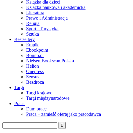
Książka dla dzieci
Książka naukowa i akademicka
Literatura
Prawo i Administracja
Religia
Sport i Turystyka
Sztuka
Bestsellery
Empik
Ebookpoint
Bonito.pl
Nielsen Bookscan Polska
Helion
Onepress
Sensus
Bezdroża
Targi
Targi krajowe
Targi międzynarodowe
Praca
Dam pracę
Praca – zamieść ofertę jako pracodawca