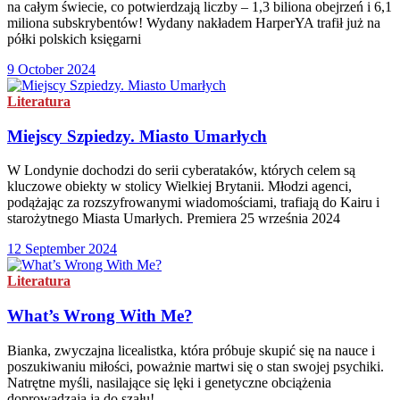
na całym świecie, co potwierdzają liczby – 1,3 biliona obejrzeń i 6,1
miliona subskrybentów! Wydany nakładem HarperYA trafił już na
półki polskich księgarni
9 October 2024
Literatura
Miejscy Szpiedzy. Miasto Umarłych
W Londynie dochodzi do serii cyberataków, których celem są
kluczowe obiekty w stolicy Wielkiej Brytanii. Młodzi agenci,
podążając za rozszyfrowanymi wiadomościami, trafiają do Kairu i
starożytnego Miasta Umarłych. Premiera 25 września 2024
12 September 2024
Literatura
What’s Wrong With Me?
Bianka, zwyczajna licealistka, która próbuje skupić się na nauce i
poszukiwaniu miłości, poważnie martwi się o stan swojej psychiki.
Natrętne myśli, nasilające się lęki i genetyczne obciążenia
doprowadzają ją do szału!