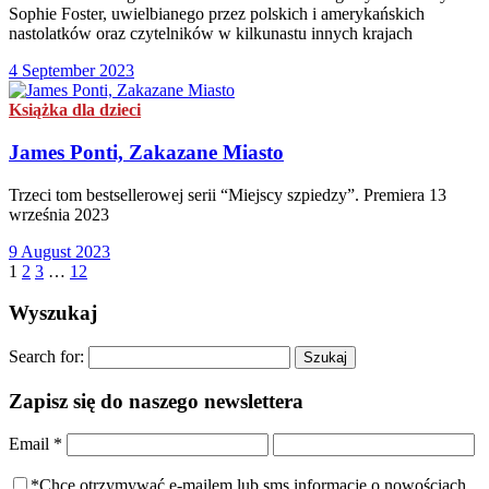
Sophie Foster, uwielbianego przez polskich i amerykańskich
nastolatków oraz czytelników w kilkunastu innych krajach
4 September 2023
Książka dla dzieci
James Ponti, Zakazane Miasto
Trzeci tom bestsellerowej serii “Miejscy szpiedzy”. Premiera 13
września 2023
9 August 2023
1
2
3
…
12
Wyszukaj
Search for:
Zapisz się do naszego newslettera
Email
*
*Chcę otrzymywać e-mailem lub sms informacje o nowościach