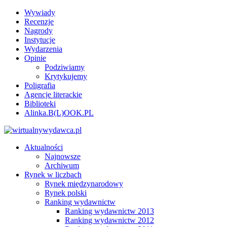
Wywiady
Recenzje
Nagrody
Instytucje
Wydarzenia
Opinie
Podziwiamy
Krytykujemy
Poligrafia
Agencje literackie
Biblioteki
Alinka.B(L)OOK.PL
Aktualności
Najnowsze
Archiwum
Rynek w liczbach
Rynek międzynarodowy
Rynek polski
Ranking wydawnictw
Ranking wydawnictw 2013
Ranking wydawnictw 2012