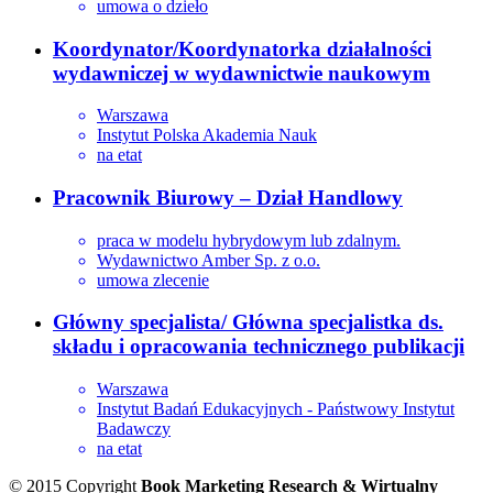
umowa o dzieło
Koordynator/Koordynatorka działalności
wydawniczej w wydawnictwie naukowym
Warszawa
Instytut Polska Akademia Nauk
na etat
Pracownik Biurowy – Dział Handlowy
praca w modelu hybrydowym lub zdalnym.
Wydawnictwo Amber Sp. z o.o.
umowa zlecenie
Główny specjalista/ Główna specjalistka ds.
składu i opracowania technicznego publikacji
Warszawa
Instytut Badań Edukacyjnych - Państwowy Instytut
Badawczy
na etat
© 2015 Copyright
Book Marketing Research & Wirtualny