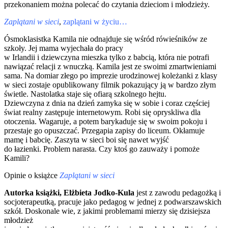
przekonaniem można polecać do czytania dzieciom i młodzieży.
Zaplątani w sieci
,
zaplątani w życiu…
Ósmoklasistka Kamila nie odnajduje się wśród rówieśników ze
szkoły. Jej mama wyjechała do pracy
w Irlandii i dziewczyna mieszka tylko z babcią, która nie potrafi
nawiązać relacji z wnuczką. Kamila jest ze swoimi zmartwieniami
sama. Na domiar złego po imprezie urodzinowej koleżanki z klasy
w sieci zostaje opublikowany filmik pokazujący ją w bardzo złym
świetle. Nastolatka staje się ofiarą szkolnego hejtu.
Dziewczyna z dnia na dzień zamyka się w sobie i coraz częściej
świat realny zastępuje internetowym. Robi się opryskliwa dla
otoczenia. Wagaruje, a potem barykaduje się w swoim pokoju i
przestaje go opuszczać. Przegapia zapisy do liceum. Okłamuje
mamę i babcię. Zaszyta w sieci boi się nawet wyjść
do łazienki. Problem narasta. Czy ktoś go zauważy i pomoże
Kamili?
Opinie o książce
Zaplątani w sieci
Autorka książki, Elżbieta Jodko-Kula
jest z zawodu pedagożką i
socjoterapeutką, pracuje jako pedagog w jednej z podwarszawskich
szkół. Doskonale wie, z jakimi problemami mierzy się dzisiejsza
młodzież