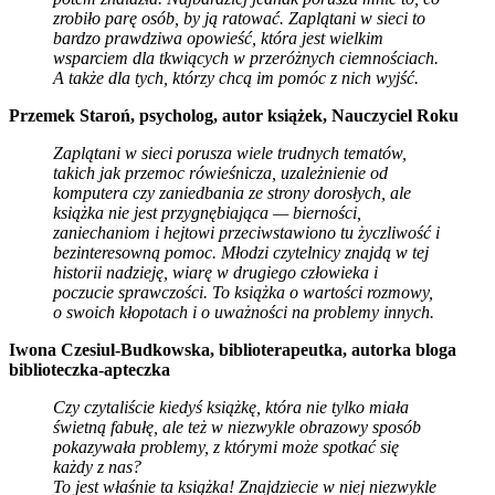
zrobiło parę osób, by ją ratować. Zaplątani w sieci to
bardzo prawdziwa opowieść, która jest wielkim
wsparciem dla tkwiących w przeróżnych ciemnościach.
A także dla tych, którzy chcą im pomóc z nich wyjść.
Przemek Staroń, psycholog, autor książek, Nauczyciel Roku
Zaplątani w sieci porusza wiele trudnych tematów,
takich jak przemoc rówieśnicza, uzależnienie od
komputera czy zaniedbania ze strony dorosłych, ale
książka nie jest przygnębiająca — bierności,
zaniechaniom i hejtowi przeciwstawiono tu życzliwość i
bezinteresowną pomoc. Młodzi czytelnicy znajdą w tej
historii nadzieję, wiarę w drugiego człowieka i
poczucie sprawczości. To książka o wartości rozmowy,
o swoich kłopotach i o uważności na problemy innych.
Iwona Czesiul-Budkowska, biblioterapeutka, autorka bloga
biblioteczka-apteczka
Czy czytaliście kiedyś książkę, która nie tylko miała
świetną fabułę, ale też w niezwykle obrazowy sposób
pokazywała problemy, z którymi może spotkać się
każdy z nas?
To jest właśnie ta książka! Znajdziecie w niej niezwykle