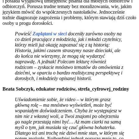
i posiada wyjątkową umiejętność pisania dla młodych odbiorców i
odbiorczyń. Porusza trudne tematy bez moralizowania, wie, jakim
językiem mówić do współczesnych nastolatków. Jednocześnie
trafnie diagnozuje zagrożenia i problemy, którym stawiają dziś czoło
osoby u progu dorosłości.
Powieść
Zaplątani w sieci
doceniły zarówno osoby na
co dzień pracujące z młodzieżą, jak i młodzi czytelnicy,
którzy mieli już okazję zapoznać się z tą historią:
Historia, jakimi czasem straszymy nasze dzieciaki, ale
do końca nie wierzymy, że mogą się wydarzyć
naprawdę. A jednak! Polecam lekturę również
rodzicom – zyskacie mnóstwo tematów do omówienia z
dziećmi, w oparciu o bardzo realistyczną perspektywę i
dorosłych, i młodzieży opisanej historii.
Beata Sobczyk, edukator rodziców, strefa_cyfrowej_rodziny
Uświadomienie sobie, że video – w którym grasz
główną rolę – ma mnóstwo wyświetleń, może być
wspaniałym doświadczeniem. Chyba że występujesz w
nim nie z własnej woli, a Twoi znajomi po obejrzeniu
go nagle przestają nimi być… Aż mam ciarki na samą
myśl o tym, jak musiała się czuć główna bohaterka.
Dlatego też ani trochę nie dziwi mnie stan, w którym się
potem znalazła. Najbardziej jednak porusza mnie to, co