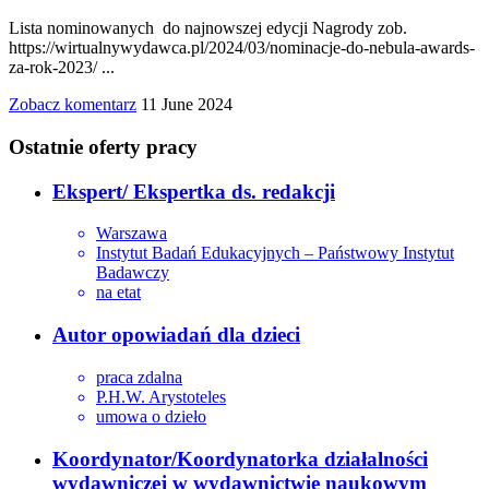
Lista nominowanych do najnowszej edycji Nagrody zob.
https://wirtualnywydawca.pl/2024/03/nominacje-do-nebula-awards-
za-rok-2023/ ...
Zobacz komentarz
11 June 2024
Ostatnie oferty pracy
Ekspert/ Ekspertka ds. redakcji
Warszawa
Instytut Badań Edukacyjnych – Państwowy Instytut
Badawczy
na etat
Autor opowiadań dla dzieci
praca zdalna
P.H.W. Arystoteles
umowa o dzieło
Koordynator/Koordynatorka działalności
wydawniczej w wydawnictwie naukowym