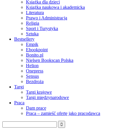
Książka dla dzieci
Książka naukowa i akademicka
Literatura
Prawo i Administracja
Religia
Sport i Turystyka
Sztuka
Bestsellery
Empik
Ebookpoint
Bonito.pl
Nielsen Bookscan Polska
Helion
Onepress
Sensus
Bezdroża
Targi
Targi krajowe
Targi międzynarodowe
Praca
Dam pracę
Praca – zamieść ofertę jako pracodawca