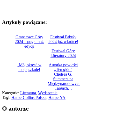
Artykuły powiązane:
Granatowe Góry
Festiwal Fabuły
2024 – pogram 4.
2024 już wkrótce!
edycji
Festiwal Góry
Literatury 2024
„Mój okres” w
Autorka powieści
mojej szkole!
„Ten głód”
Chelsea G.
Summers na
Międzynarodowych
Targach…
Kategorie:
Literatura
,
Wydarzenia
Tagi:
HarperCollins Polska
,
HarperYA
O autorze