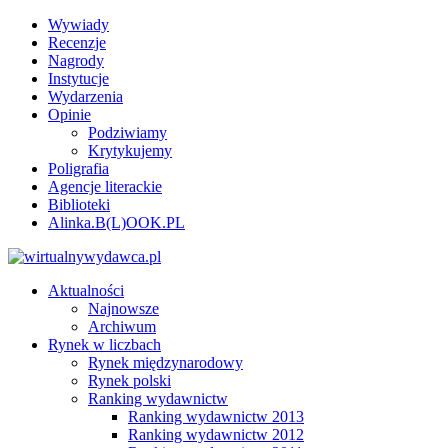
Wywiady
Recenzje
Nagrody
Instytucje
Wydarzenia
Opinie
Podziwiamy
Krytykujemy
Poligrafia
Agencje literackie
Biblioteki
Alinka.B(L)OOK.PL
Aktualności
Najnowsze
Archiwum
Rynek w liczbach
Rynek międzynarodowy
Rynek polski
Ranking wydawnictw
Ranking wydawnictw 2013
Ranking wydawnictw 2012