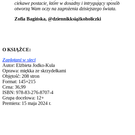
ciekawe postacie, które w dosadny i intrygujący sposób
otworzą Wam oczy na zagrożenia dzisiejszego świata.
Zofia Bagińska, @dziennikksiążkoholiczki
O KSIĄŻCE:
Zaplątani w sieci
Autor: Elżbieta Jodko-Kula
Oprawa: miękka ze skrzydełkami
Objętość: 208 stron
Format: 145×215
Cena: 36,99
ISBN: 978-83-276-8707-4
Grupa docelowa: 12+
Premiera: 15 maja 2024 r.