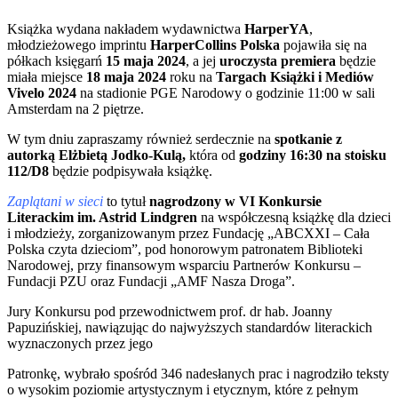
Książka wydana nakładem wydawnictwa
HarperYA
,
młodzieżowego imprintu
HarperCollins Polska
pojawiła się na
półkach księgarń
15 maja 2024
, a jej
uroczysta premiera
będzie
miała miejsce
18 maja 2024
roku na
Targach Książki i Mediów
Vivelo 2024
na stadionie PGE Narodowy o godzinie 11:00 w sali
Amsterdam na 2 piętrze.
W tym dniu zapraszamy również serdecznie na
spotkanie z
autorką Elżbietą Jodko-Kulą,
która od
godziny 16:30 na stoisku
112/D8
będzie podpisywała książkę.
Zaplątani w sieci
to tytuł
nagrodzony w VI Konkursie
Literackim im. Astrid Lindgren
na współczesną książkę dla dzieci
i młodzieży, zorganizowanym przez Fundację „ABCXXI – Cała
Polska czyta dzieciom”, pod honorowym patronatem Biblioteki
Narodowej, przy finansowym wsparciu Partnerów Konkursu –
Fundacji PZU oraz Fundacji „AMF Nasza Droga”.
Jury Konkursu pod przewodnictwem prof. dr hab. Joanny
Papuzińskiej, nawiązując do najwyższych standardów literackich
wyznaczonych przez jego
Patronkę, wybrało spośród 346 nadesłanych prac i nagrodziło teksty
o wysokim poziomie artystycznym i etycznym, które z pełnym