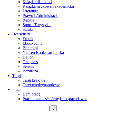
Książka dla dzieci
Książka naukowa i akademicka
Literatura
Prawo i Administracja
Religia
Sport i Turystyka
Sztuka
Bestsellery
Empik
Ebookpoint
Bonito.pl
Nielsen Bookscan Polska
Helion
Onepress
Sensus
Bezdroża
Targi
Targi krajowe
Targi międzynarodowe
Praca
Dam pracę
Praca – zamieść ofertę jako pracodawca