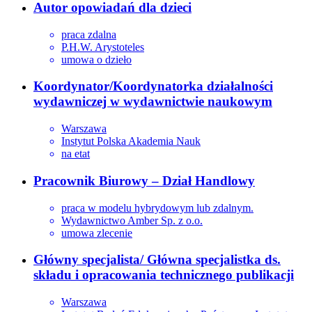
Autor opowiadań dla dzieci
praca zdalna
P.H.W. Arystoteles
umowa o dzieło
Koordynator/Koordynatorka działalności
wydawniczej w wydawnictwie naukowym
Warszawa
Instytut Polska Akademia Nauk
na etat
Pracownik Biurowy – Dział Handlowy
praca w modelu hybrydowym lub zdalnym.
Wydawnictwo Amber Sp. z o.o.
umowa zlecenie
Główny specjalista/ Główna specjalistka ds.
składu i opracowania technicznego publikacji
Warszawa