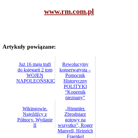
www.rm.com.pl
Artykuły powiązane:
Już 16 maja trafi
Rewolucyjny
do księgarń 2 tom
konserwatysta –
WOJEN
Pomocnik
NAPOLEOŃSKICH…
Historyczny
POLITYKI
“Kopernik
nieznany”
Wikingowie.
„Himmler.
Najeźdźcy z
Zbrodniarz
Północy. Wydanie
gotowy na
II
wszystko”, Roger
Manvell, Heinrich
Fraenkel