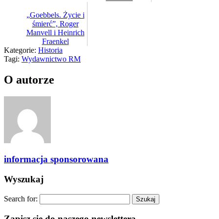
„Goebbels. Życie i
śmierć”, Roger
Manvell i Heinrich
Fraenkel
Kategorie:
Historia
Tagi:
Wydawnictwo RM
O autorze
informacja sponsorowana
Wyszukaj
Search for:
Zapisz się do naszego newslettera