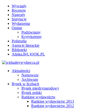
Wywiady
Recenzje
Nagrody
Instytucje
Wydarzenia
Opinie
Podziwiamy
Krytykujemy
Poligrafia
Agencje literackie
Biblioteki
Alinka.B(L)OOK.PL
Aktualności
Najnowsze
Archiwum
Rynek w liczbach
Rynek międzynarodowy
Rynek polski
Ranking wydawnictw
Ranking wydawnictw 2013
Ranking wydawnictw 2012