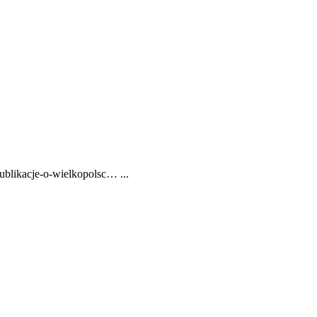
ublikacje-o-wielkopolsc… ...