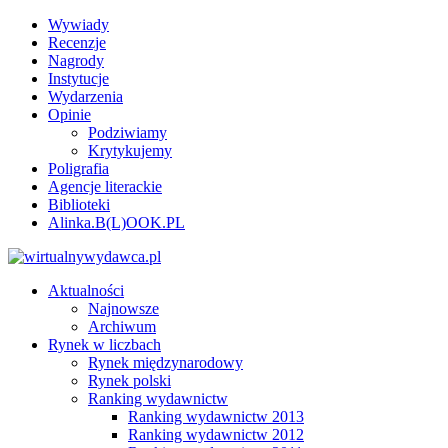
Wywiady
Recenzje
Nagrody
Instytucje
Wydarzenia
Opinie
Podziwiamy
Krytykujemy
Poligrafia
Agencje literackie
Biblioteki
Alinka.B(L)OOK.PL
Aktualności
Najnowsze
Archiwum
Rynek w liczbach
Rynek międzynarodowy
Rynek polski
Ranking wydawnictw
Ranking wydawnictw 2013
Ranking wydawnictw 2012