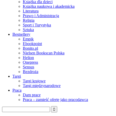
Książka dla dzieci
Książka naukowa i akademicka
Literatura
Prawo i Administracja
Religia
Sport i Turystyka
Sztuka
Bestsellery
Empik
Ebookpoint
Bonito.pl
Nielsen Bookscan Polska
Helion
Onepress
Sensus
Bezdroża
Targi
Targi krajowe
Targi międzynarodowe
Praca
Dam pracę
Praca – zamieść ofertę jako pracodawca