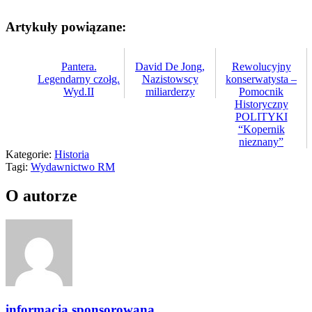
Artykuły powiązane:
Pantera.
David De Jong,
Rewolucyjny
Legendarny czołg.
Nazistowscy
konserwatysta –
Wyd.II
miliarderzy
Pomocnik
Historyczny
POLITYKI
“Kopernik
nieznany”
Kategorie:
Historia
Tagi:
Wydawnictwo RM
O autorze
informacja sponsorowana