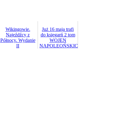
Wikingowie.
Już 16 maja trafi
Najeźdźcy z
do księgarń 2 tom
Północy. Wydanie
WOJEN
II
NAPOLEOŃSKICH…