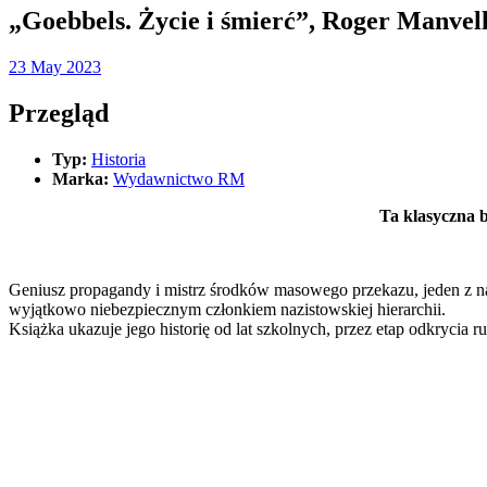
„Goebbels. Życie i śmierć”, Roger Manvell
23 May 2023
Przegląd
Typ:
Historia
Marka:
Wydawnictwo RM
Ta klasyczna b
Geniusz propagandy i mistrz środków masowego przekazu, jeden z na
wyjątkowo niebezpiecznym członkiem nazistowskiej hierarchii.
Książka ukazuje jego historię od lat szkolnych, przez etap odkrycia r