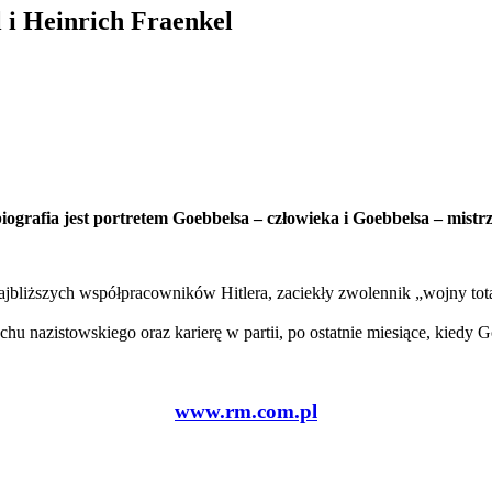
 i Heinrich Fraenkel
iografia jest portretem Goebbelsa – człowieka i Goebbelsa – mist
jbliższych współpracowników Hitlera, zaciekły zwolennik „wojny total
uchu nazistowskiego oraz karierę w partii, po ostatnie miesiące, kiedy 
www.rm.com.pl