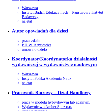
Warszawa
Instytut Badań Edukacyjnych – Państwowy Instytut
Badawczy
na etat
Autor opowiadań dla dzieci
praca zdalna
P.H.W. Arystoteles
umowa o dzieło
Koordynator/Koordynatorka działalności
wydawniczej w wydawnictwie naukowym
Warszawa
Instytut Polska Akademia Nauk
na etat
Pracownik Biurowy – Dział Handlowy
praca w modelu hybrydowym lub zdalnym.
Wydawnictwo Amber Sp. z o.o.