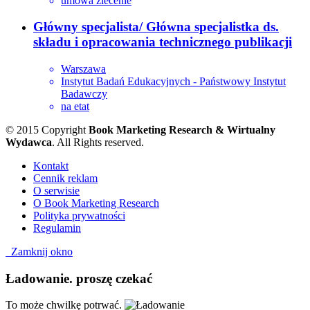
umowa zlecenie
Główny specjalista/ Główna specjalistka ds.
składu i opracowania technicznego publikacji
Warszawa
Instytut Badań Edukacyjnych - Państwowy Instytut
Badawczy
na etat
© 2015 Copyright
Book Marketing Research & Wirtualny
Wydawca
. All Rights reserved.
Kontakt
Cennik reklam
O serwisie
O Book Marketing Research
Polityka prywatności
Regulamin
Zamknij okno
Ładowanie. proszę czekać
To może chwilkę potrwać.