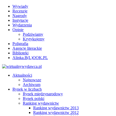
Wywiady
Recenzje
Nagrody
Instytucje
Wydarzenia
Opinie
Podziwiamy
Krytykujemy
Poligrafia
Agencje literackie
Biblioteki
Alinka.B(L)OOK.PL
Aktualności
Najnowsze
Archiwum
Rynek w liczbach
Rynek międzynarodowy
Rynek polski
Ranking wydawnictw
Ranking wydawnictw 2013
Ranking wydawnictw 2012