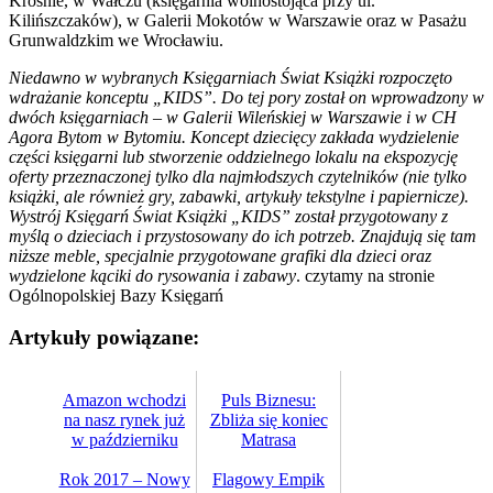
Krośnie, w Wałczu (księgarnia wolnostojąca przy ul.
Kilińszczaków), w Galerii Mokotów w Warszawie oraz w Pasażu
Grunwaldzkim we Wrocławiu.
Niedawno w wybranych Księgarniach Świat Książki rozpoczęto
wdrażanie konceptu „KIDS”. Do tej pory został on wprowadzony w
dwóch księgarniach – w Galerii Wileńskiej w Warszawie i w CH
Agora Bytom w Bytomiu. Koncept dziecięcy zakłada wydzielenie
części księgarni lub stworzenie oddzielnego lokalu na ekspozycję
oferty przeznaczonej tylko dla najmłodszych czytelników (nie tylko
książki, ale również gry, zabawki, artykuły tekstylne i papiernicze).
Wystrój Księgarń Świat Książki „KIDS” został przygotowany z
myślą o dzieciach i przystosowany do ich potrzeb. Znajdują się tam
niższe meble, specjalnie przygotowane grafiki dla dzieci oraz
wydzielone kąciki do rysowania i zabawy
. czytamy na stronie
Ogólnopolskiej Bazy Księgarń
Artykuły powiązane:
Amazon wchodzi
Puls Biznesu:
na nasz rynek już
Zbliża się koniec
w październiku
Matrasa
Rok 2017 – Nowy
Flagowy Empik