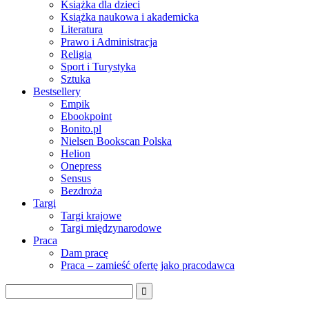
Książka dla dzieci
Książka naukowa i akademicka
Literatura
Prawo i Administracja
Religia
Sport i Turystyka
Sztuka
Bestsellery
Empik
Ebookpoint
Bonito.pl
Nielsen Bookscan Polska
Helion
Onepress
Sensus
Bezdroża
Targi
Targi krajowe
Targi międzynarodowe
Praca
Dam pracę
Praca – zamieść ofertę jako pracodawca