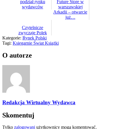
podział rynku
Future Store w
wydawców
warszawskiej
Arkadii – otwarcie
już…
Czytelnicze
zwyczaje Polek
Kategorie:
Rynek Polski
Tagi:
Księgarnie Świat Książki
O autorze
Redakcja Wirtualny Wydawca
Skomentuj
Tylko
zalogowani
użytkownicy mogą komentować.