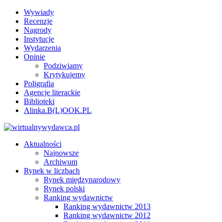
Wywiady
Recenzje
Nagrody
Instytucje
Wydarzenia
Opinie
Podziwiamy
Krytykujemy
Poligrafia
Agencje literackie
Biblioteki
Alinka.B(L)OOK.PL
Aktualności
Najnowsze
Archiwum
Rynek w liczbach
Rynek międzynarodowy
Rynek polski
Ranking wydawnictw
Ranking wydawnictw 2013
Ranking wydawnictw 2012