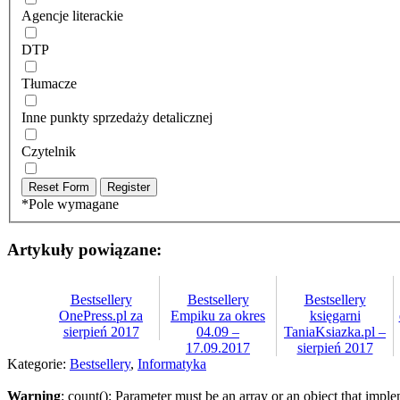
Agencje literackie
DTP
Tłumacze
Inne punkty sprzedaży detalicznej
Czytelnik
*
Pole wymagane
Artykuły powiązane:
Bestsellery
Bestsellery
Bestsellery
OnePress.pl za
Empiku za okres
księgarni
sierpień 2017
04.09 –
TaniaKsiazka.pl –
17.09.2017
sierpień 2017
Kategorie:
Bestsellery
,
Informatyka
Warning
: count(): Parameter must be an array or an object that imp