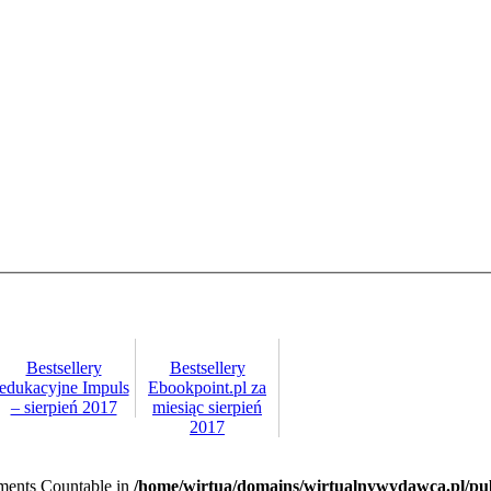
Bestsellery
Bestsellery
edukacyjne Impuls
Ebookpoint.pl za
– sierpień 2017
miesiąc sierpień
2017
lements Countable in
/home/wirtua/domains/wirtualnywydawca.pl/pub