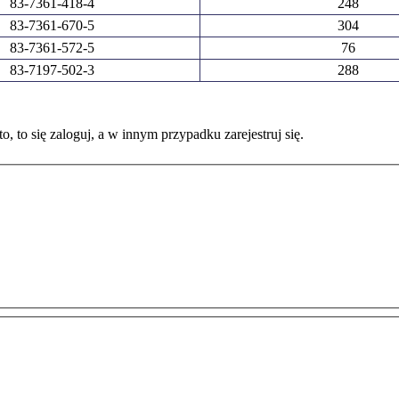
83-7361-418-4
248
83-7361-670-5
304
83-7361-572-5
76
83-7197-502-3
288
o, to się zaloguj, a w innym przypadku zarejestruj się.