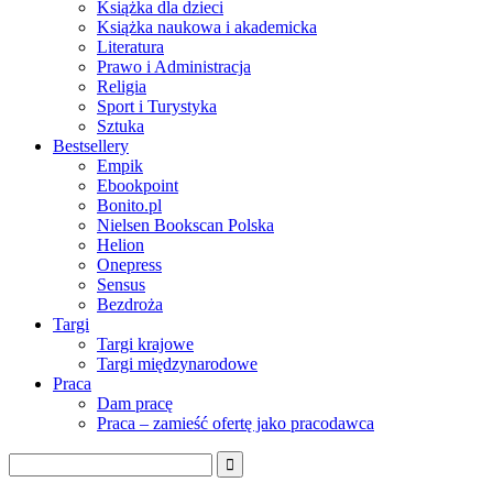
Książka dla dzieci
Książka naukowa i akademicka
Literatura
Prawo i Administracja
Religia
Sport i Turystyka
Sztuka
Bestsellery
Empik
Ebookpoint
Bonito.pl
Nielsen Bookscan Polska
Helion
Onepress
Sensus
Bezdroża
Targi
Targi krajowe
Targi międzynarodowe
Praca
Dam pracę
Praca – zamieść ofertę jako pracodawca