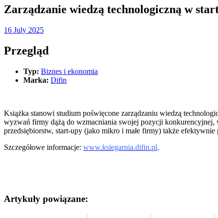
Zarządzanie wiedzą technologiczną w star
16 July 2025
Przegląd
Typ:
Biznes i ekonomia
Marka:
Difin
Książka stanowi studium poświęcone zarządzaniu wiedzą technologicz
wyzwań firmy dążą do wzmacniania swojej pozycji konkurencyjnej, 
przedsiębiorstw, start-upy (jako mikro i małe firmy) także efektywni
Szczegółowe informacje:
www.ksiegarnia.difin.pl
.
Artykuły powiązane: