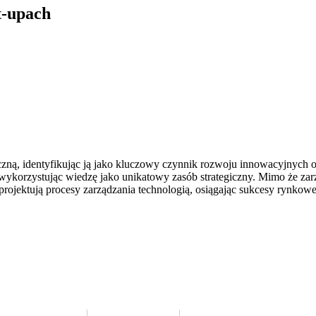
t-upach
ną, identyfikując ją jako kluczowy czynnik rozwoju innowacyjnych or
wykorzystując wiedzę jako unikatowy zasób strategiczny. Mimo że zar
e projektują procesy zarządzania technologią, osiągając sukcesy rynkowe