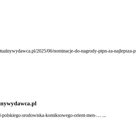
irtualnywydawca.pl/2025/06/nominacje-do-nagrody-ptpn-za-najlepsza-p
alnywydawca.pl
od-polskiego-srodowiska-komiksowego-orient-men-… ...