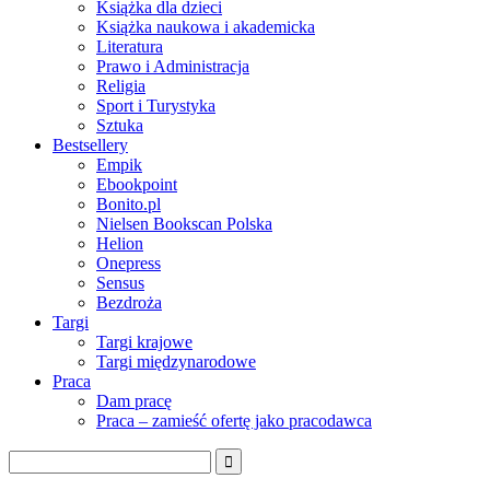
Książka dla dzieci
Książka naukowa i akademicka
Literatura
Prawo i Administracja
Religia
Sport i Turystyka
Sztuka
Bestsellery
Empik
Ebookpoint
Bonito.pl
Nielsen Bookscan Polska
Helion
Onepress
Sensus
Bezdroża
Targi
Targi krajowe
Targi międzynarodowe
Praca
Dam pracę
Praca – zamieść ofertę jako pracodawca