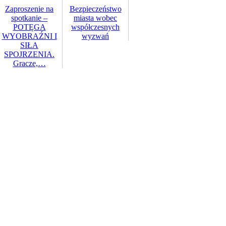
Zaproszenie na
Bezpieczeństwo
spotkanie –
miasta wobec
POTĘGA
współczesnych
WYOBRAŹNI I
wyzwań
SIŁA
SPOJRZENIA.
Gracze,…