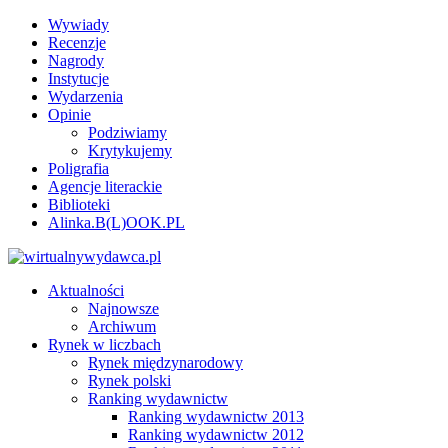
Wywiady
Recenzje
Nagrody
Instytucje
Wydarzenia
Opinie
Podziwiamy
Krytykujemy
Poligrafia
Agencje literackie
Biblioteki
Alinka.B(L)OOK.PL
Aktualności
Najnowsze
Archiwum
Rynek w liczbach
Rynek międzynarodowy
Rynek polski
Ranking wydawnictw
Ranking wydawnictw 2013
Ranking wydawnictw 2012