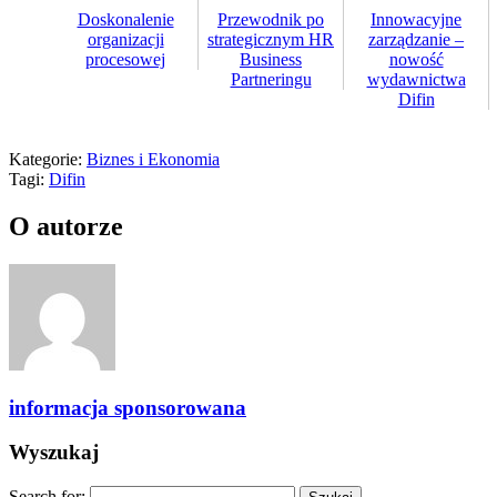
Doskonalenie
Przewodnik po
Innowacyjne
organizacji
strategicznym HR
zarządzanie –
procesowej
Business
nowość
Partneringu
wydawnictwa
Difin
Kategorie:
Biznes i Ekonomia
Tagi:
Difin
O autorze
informacja sponsorowana
Wyszukaj
Search for: