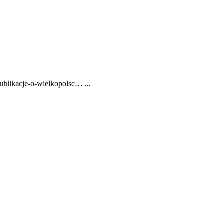
ublikacje-o-wielkopolsc… ...