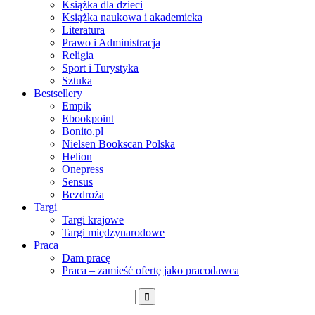
Książka dla dzieci
Książka naukowa i akademicka
Literatura
Prawo i Administracja
Religia
Sport i Turystyka
Sztuka
Bestsellery
Empik
Ebookpoint
Bonito.pl
Nielsen Bookscan Polska
Helion
Onepress
Sensus
Bezdroża
Targi
Targi krajowe
Targi międzynarodowe
Praca
Dam pracę
Praca – zamieść ofertę jako pracodawca