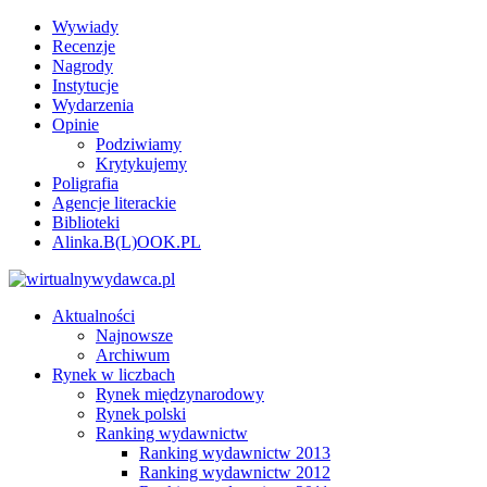
Wywiady
Recenzje
Nagrody
Instytucje
Wydarzenia
Opinie
Podziwiamy
Krytykujemy
Poligrafia
Agencje literackie
Biblioteki
Alinka.B(L)OOK.PL
Aktualności
Najnowsze
Archiwum
Rynek w liczbach
Rynek międzynarodowy
Rynek polski
Ranking wydawnictw
Ranking wydawnictw 2013
Ranking wydawnictw 2012