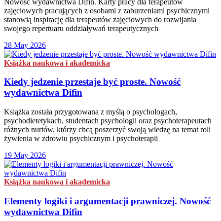
Nowość wydawnictwa Difin. Karty pracy dla terapeutów
zajęciowych pracujących z osobami z zaburzeniami psychicznymi
stanowią inspirację dla terapeutów zajęciowych do rozwijania
swojego repertuaru oddziaływań terapeutycznych
28 May 2026
Książka naukowa i akademicka
Kiedy jedzenie przestaje być proste. Nowość
wydawnictwa Difin
Książka została przygotowana z myślą o psychologach,
psychodietetykach, studentach psychologii oraz psychoterapeutach
różnych nurtów, którzy chcą poszerzyć swoją wiedzę na temat roli
żywienia w zdrowiu psychicznym i psychoterapii
19 May 2026
Książka naukowa i akademicka
Elementy logiki i argumentacji prawniczej. Nowość
wydawnictwa Difin