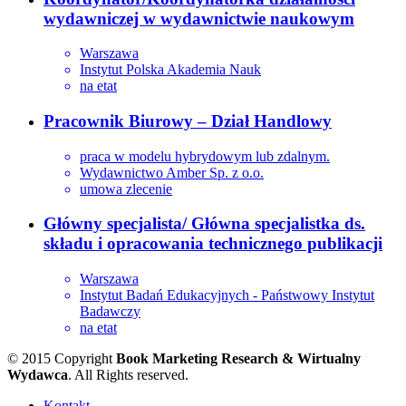
wydawniczej w wydawnictwie naukowym
Warszawa
Instytut Polska Akademia Nauk
na etat
Pracownik Biurowy – Dział Handlowy
praca w modelu hybrydowym lub zdalnym.
Wydawnictwo Amber Sp. z o.o.
umowa zlecenie
Główny specjalista/ Główna specjalistka ds.
składu i opracowania technicznego publikacji
Warszawa
Instytut Badań Edukacyjnych - Państwowy Instytut
Badawczy
na etat
© 2015 Copyright
Book Marketing Research & Wirtualny
Wydawca
. All Rights reserved.
Kontakt