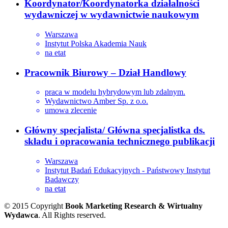
Koordynator/Koordynatorka działalności
wydawniczej w wydawnictwie naukowym
Warszawa
Instytut Polska Akademia Nauk
na etat
Pracownik Biurowy – Dział Handlowy
praca w modelu hybrydowym lub zdalnym.
Wydawnictwo Amber Sp. z o.o.
umowa zlecenie
Główny specjalista/ Główna specjalistka ds.
składu i opracowania technicznego publikacji
Warszawa
Instytut Badań Edukacyjnych - Państwowy Instytut
Badawczy
na etat
© 2015 Copyright
Book Marketing Research & Wirtualny
Wydawca
. All Rights reserved.