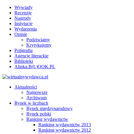
Wywiady
Recenzje
Nagrody
Instytucje
Wydarzenia
Opinie
Podziwiamy
Krytykujemy
Poligrafia
Agencje literackie
Biblioteki
Alinka.B(L)OOK.PL
Aktualności
Najnowsze
Archiwum
Rynek w liczbach
Rynek międzynarodowy
Rynek polski
Ranking wydawnictw
Ranking wydawnictw 2013
Ranking wydawnictw 2012