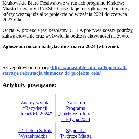
Krakowskie Biuro Festiwalowe w ramach programu Kraków:
Miasto Literatury UNESCO poszukuje początkujących tłumaczy,
którzy wezmą udział w projekcie od września 2024 do czerwca
2027 roku.
Udział w projekcie jest bezpłatny. CELA pokrywa koszty podróży,
zakwaterowania oraz wyżywienia podczas aktywności na żywo.
Zgłoszenia można nadsyłać do 3 marca 2024 (włącznie).
Szczegółowe informacje
https://miastoliteratury.pl/open-call-
startuje-rekrutacja-tlumaczy-do-projektu-cela/
Artykuły powiązane:
Znamy wyniki
Nabór do
“Rezydencji
Programu
literackich 2024”
„Patriotyzm Jutra”
− Edycja 2024
22. Letnia Szkoła
Stypendia
Wyszehradzka –
Twórcze Miasta