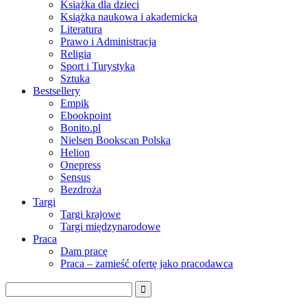
Książka dla dzieci
Książka naukowa i akademicka
Literatura
Prawo i Administracja
Religia
Sport i Turystyka
Sztuka
Bestsellery
Empik
Ebookpoint
Bonito.pl
Nielsen Bookscan Polska
Helion
Onepress
Sensus
Bezdroża
Targi
Targi krajowe
Targi międzynarodowe
Praca
Dam pracę
Praca – zamieść ofertę jako pracodawca