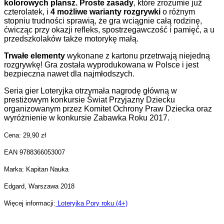
kolorowych plansz.
Proste zasady
, które zrozumie już
czterolatek, i
4 możliwe warianty rozgrywki
o różnym
stopniu trudności sprawią, że gra wciągnie całą rodzinę,
ćwicząc przy okazji refleks, spostrzegawczość i pamięć, a u
przedszkolaków także motorykę małą.
Trwałe elementy
wykonane z kartonu przetrwają niejedną
rozgrywkę! Gra została wyprodukowana w Polsce i jest
bezpieczna nawet dla najmłodszych.
Seria gier Loteryjka otrzymała nagrodę główną w
prestiżowym konkursie Świat Przyjazny Dziecku
organizowanym przez Komitet Ochrony Praw Dziecka oraz
wyróżnienie w konkursie Zabawka Roku 2017.
Cena: 29,90 zł
EAN 9788366053007
Marka: Kapitan Nauka
Edgard, Warszawa 2018
Więcej informacji:
Loteryjka Pory roku (4+)