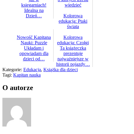
księgarniach!
wiedzieć
Idealna na
Dzień…
Kolorowa
edukacja: Ptaki
świata
Nowość Kapitana
Kolorowa
Nauki: Puzzle
edukacja: Czołgi
Układam i
Ta książeczka
opowiadam dla
prezentuje
dzieci od…
najważniejsze w
historii pojazdy…
Kategorie:
Edukacja
,
Książka dla dzieci
Tagi:
Kapitan nauka
O autorze