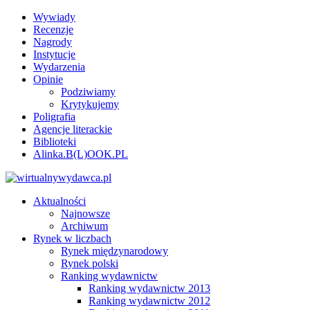
Wywiady
Recenzje
Nagrody
Instytucje
Wydarzenia
Opinie
Podziwiamy
Krytykujemy
Poligrafia
Agencje literackie
Biblioteki
Alinka.B(L)OOK.PL
Aktualności
Najnowsze
Archiwum
Rynek w liczbach
Rynek międzynarodowy
Rynek polski
Ranking wydawnictw
Ranking wydawnictw 2013
Ranking wydawnictw 2012