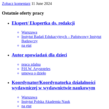
Zobacz komentarz
11 June 2024
Ostatnie oferty pracy
Ekspert/ Ekspertka ds. redakcji
Warszawa
Instytut Badań Edukacyjnych – Państwowy Instytut
Badawczy
na etat
Autor opowiadań dla dzieci
praca zdalna
P.H.W. Arystoteles
umowa o dzieło
Koordynator/Koordynatorka działalności
wydawniczej w wydawnictwie naukowym
Warszawa
Instytut Polska Akademia Nauk
na etat