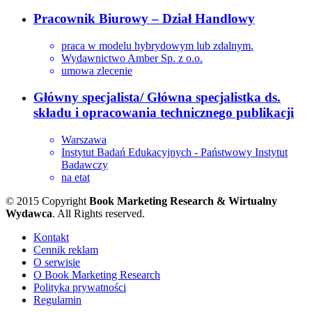
Pracownik Biurowy – Dział Handlowy
praca w modelu hybrydowym lub zdalnym.
Wydawnictwo Amber Sp. z o.o.
umowa zlecenie
Główny specjalista/ Główna specjalistka ds.
składu i opracowania technicznego publikacji
Warszawa
Instytut Badań Edukacyjnych - Państwowy Instytut
Badawczy
na etat
© 2015 Copyright
Book Marketing Research & Wirtualny
Wydawca
. All Rights reserved.
Kontakt
Cennik reklam
O serwisie
O Book Marketing Research
Polityka prywatności
Regulamin