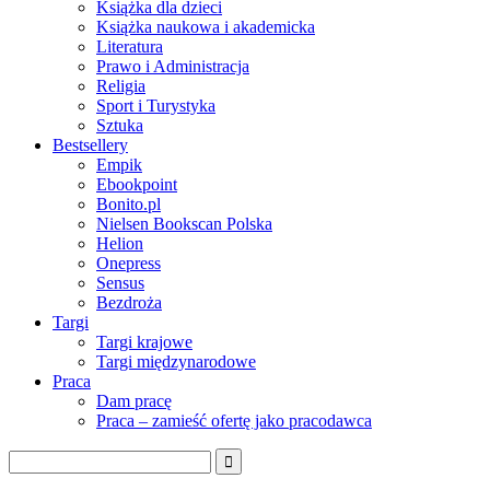
Książka dla dzieci
Książka naukowa i akademicka
Literatura
Prawo i Administracja
Religia
Sport i Turystyka
Sztuka
Bestsellery
Empik
Ebookpoint
Bonito.pl
Nielsen Bookscan Polska
Helion
Onepress
Sensus
Bezdroża
Targi
Targi krajowe
Targi międzynarodowe
Praca
Dam pracę
Praca – zamieść ofertę jako pracodawca