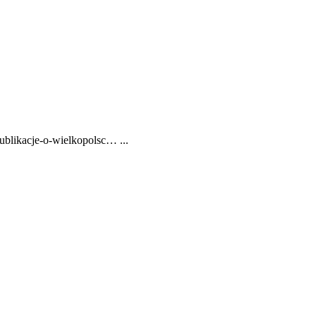
ublikacje-o-wielkopolsc… ...