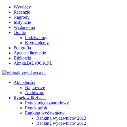
Wywiady
Recenzje
Nagrody
Instytucje
Wydarzenia
Opinie
Podziwiamy
Krytykujemy
Poligrafia
Agencje literackie
Biblioteki
Alinka.B(L)OOK.PL
Aktualności
Najnowsze
Archiwum
Rynek w liczbach
Rynek międzynarodowy
Rynek polski
Ranking wydawnictw
Ranking wydawnictw 2013
Ranking wydawnictw 2012