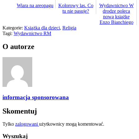
Wiara na areopagu
Kolorowy las. Co
Wydawnictwo W
tu nie pasuje?
drodze poleca
nową książkę
Enzo Bianchiego
Kategorie:
Książka dla dzieci
,
Religia
Tagi:
Wydawnictwo RM
O autorze
informacja sponsorowana
Skomentuj
Tylko
zalogowani
użytkownicy mogą komentować.
Wyszukaj