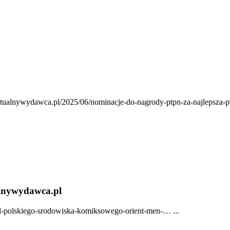
irtualnywydawca.pl/2025/06/nominacje-do-nagrody-ptpn-za-najlepsza-p
alnywydawca.pl
od-polskiego-srodowiska-komiksowego-orient-men-… ...