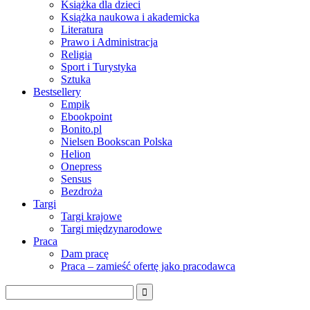
Książka dla dzieci
Książka naukowa i akademicka
Literatura
Prawo i Administracja
Religia
Sport i Turystyka
Sztuka
Bestsellery
Empik
Ebookpoint
Bonito.pl
Nielsen Bookscan Polska
Helion
Onepress
Sensus
Bezdroża
Targi
Targi krajowe
Targi międzynarodowe
Praca
Dam pracę
Praca – zamieść ofertę jako pracodawca