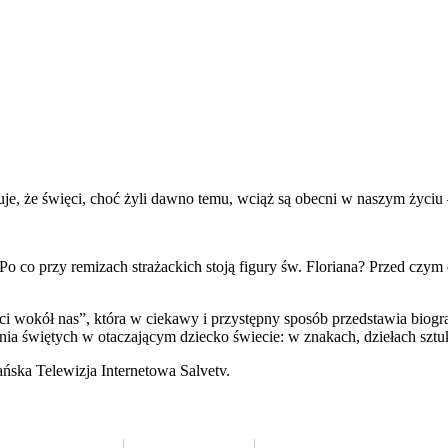
je, że święci, choć żyli dawno temu, wciąż są obecni w naszym życiu 
o co przy remizach strażackich stoją figury św. Floriana? Przed czy
i wokół nas”, która w ciekawy i przystępny sposób przedstawia biografi
ia świętych w otaczającym dziecko świecie: w znakach, dziełach sztu
ńska Telewizja Internetowa Salvetv.