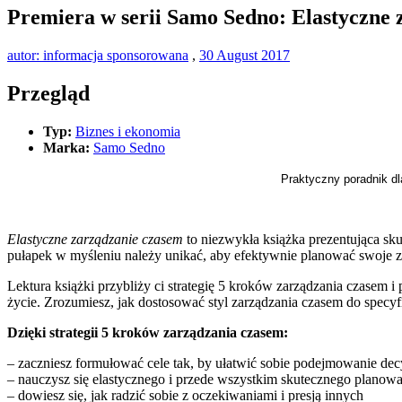
Premiera w serii Samo Sedno: Elastyczne 
autor: informacja sponsorowana
,
30 August 2017
Przegląd
Typ:
Biznes i ekonomia
Marka:
Samo Sedno
Praktyczny poradnik d
Elastyczne zarządzanie czasem
to niezwykła książka prezentująca sku
pułapek w myśleniu należy unikać, aby efektywnie planować swoje z
Lektura książki przybliży ci strategię 5 kroków zarządzania czasem 
życie. Zrozumiesz, jak dostosować styl zarządzania czasem do specyfik
Dzięki strategii 5 kroków zarządzania czasem:
– zaczniesz formułować cele tak, by ułatwić sobie podejmowanie dec
– nauczysz się elastycznego i przede wszystkim skutecznego planowa
– dowiesz się, jak radzić sobie z oczekiwaniami i presją innych