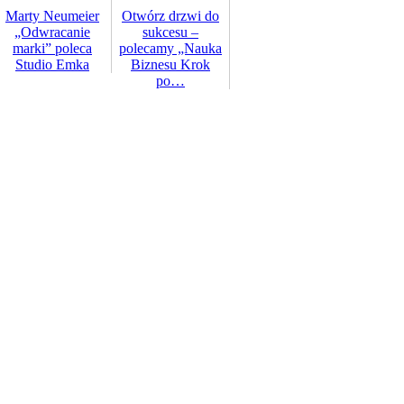
Marty Neumeier
Otwórz drzwi do
„Odwracanie
sukcesu –
marki” poleca
polecamy „Nauka
Studio Emka
Biznesu Krok
po…