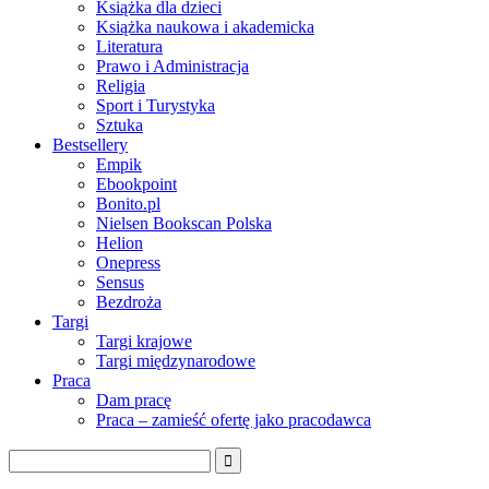
Książka dla dzieci
Książka naukowa i akademicka
Literatura
Prawo i Administracja
Religia
Sport i Turystyka
Sztuka
Bestsellery
Empik
Ebookpoint
Bonito.pl
Nielsen Bookscan Polska
Helion
Onepress
Sensus
Bezdroża
Targi
Targi krajowe
Targi międzynarodowe
Praca
Dam pracę
Praca – zamieść ofertę jako pracodawca