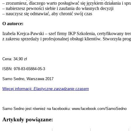
– zrozumiesz, dlaczego warto posługiwać się językiem działania i s
– nabierzesz pewności siebie i zaufania do własnych decyzji
– nauczysz się odmawiać, aby chronić swój czas
O autorce:
Izabela Krejca-Pawski – szef firmy IKP Szkolenia, certyfikowany tre
z zakresu sprzedaży i profesjonalnej obsługi klientów. Stworzyła p
Cena: 34,90 zł
ISBN: 978-83-65884-05-3
Samo Sedno, Warszawa 2017
Więcej informacji:
Elastyczne zarządzanie czasem
Samo Sedno jest również na facebooku: www.facebook.com/SamoSedno
Artykuły powiązane: