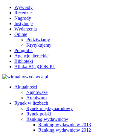
Wywiady
Recenzje
Nagrody
Instytucje
Wydarzenia
Opinie
Podziwiamy
Krytykujemy
Poligrafia
Agencje literackie
Biblioteki
Alinka.B(L)OOK.PL
Aktualności
Najnowsze
Archiwum
Rynek w liczbach
Rynek międzynarodowy
Rynek polski
Ranking wydawnictw
Ranking wydawnictw 2013
Ranking wydawnictw 2012