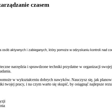
zarządzanie czasem
la osób aktywnych i zabieganych, który pomoże w odzyskaniu kontroli nad c
teczne narzędzia i sprawdzone techniki przydatne w organizacji swojej 
adania.
i pomoże w wykształceniu dobrych nawyków. Nauczysz się, jak planować 
i twojej pracy, i na czym warto się skupić, by osiągnąć najlepsze rezul
yzji
nia