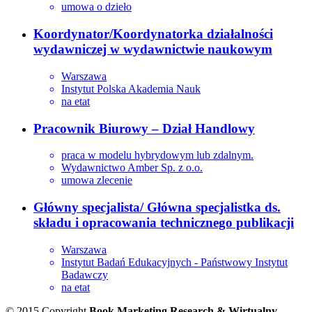
umowa o dzieło
Koordynator/Koordynatorka działalności
wydawniczej w wydawnictwie naukowym
Warszawa
Instytut Polska Akademia Nauk
na etat
Pracownik Biurowy – Dział Handlowy
praca w modelu hybrydowym lub zdalnym.
Wydawnictwo Amber Sp. z o.o.
umowa zlecenie
Główny specjalista/ Główna specjalistka ds.
składu i opracowania technicznego publikacji
Warszawa
Instytut Badań Edukacyjnych - Państwowy Instytut
Badawczy
na etat
© 2015 Copyright
Book Marketing Research & Wirtualny