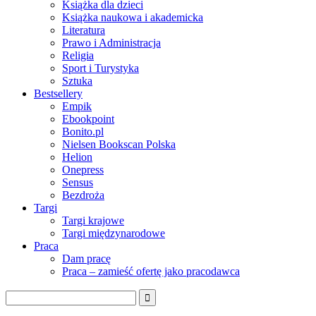
Książka dla dzieci
Książka naukowa i akademicka
Literatura
Prawo i Administracja
Religia
Sport i Turystyka
Sztuka
Bestsellery
Empik
Ebookpoint
Bonito.pl
Nielsen Bookscan Polska
Helion
Onepress
Sensus
Bezdroża
Targi
Targi krajowe
Targi międzynarodowe
Praca
Dam pracę
Praca – zamieść ofertę jako pracodawca