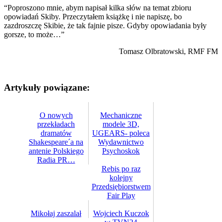
“Poproszono mnie, abym napisał kilka słów na temat zbioru
opowiadań Skiby. Przeczytałem książkę i nie napiszę, bo
zazdroszczę Skibie, że tak fajnie pisze. Gdyby opowiadania były
gorsze, to może…”
Tomasz Olbratowski, RMF FM
Artykuły powiązane:
O nowych
Mechaniczne
przekładach
modele 3D,
dramatów
UGEARS- poleca
Shakespeare´a na
Wydawnictwo
antenie Polskiego
Psychoskok
Radia PR…
Rebis po raz
kolejny
Przedsiębiorstwem
Fair Play
Mikołaj zaszalał
Wojciech Kuczok