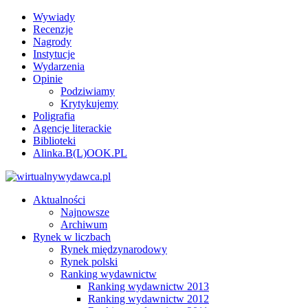
Wywiady
Recenzje
Nagrody
Instytucje
Wydarzenia
Opinie
Podziwiamy
Krytykujemy
Poligrafia
Agencje literackie
Biblioteki
Alinka.B(L)OOK.PL
Aktualności
Najnowsze
Archiwum
Rynek w liczbach
Rynek międzynarodowy
Rynek polski
Ranking wydawnictw
Ranking wydawnictw 2013
Ranking wydawnictw 2012