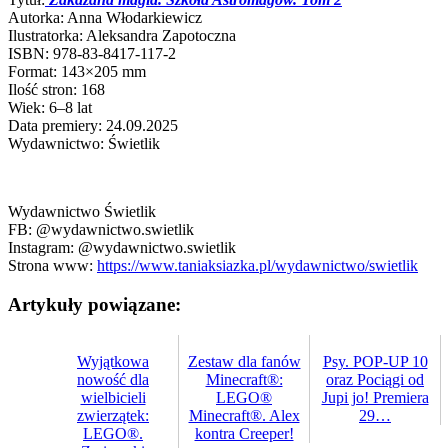
Autorka: Anna Włodarkiewicz
Ilustratorka: Aleksandra Zapotoczna
ISBN: 978-83-8417-117-2
Format: 143×205 mm
Ilość stron: 168
Wiek: 6–8 lat
Data premiery: 24.09.2025
Wydawnictwo: Świetlik
Wydawnictwo Świetlik
FB: @wydawnictwo.swietlik
Instagram: @wydawnictwo.swietlik
Strona www:
https://www.taniaksiazka.pl/wydawnictwo/swietlik
Artykuły powiązane:
Wyjątkowa
Zestaw dla fanów
Psy. POP-UP 10
nowość dla
Minecraft®:
oraz Pociągi od
wielbicieli
LEGO®
Jupi jo! Premiera
zwierzątek:
Minecraft®. Alex
29…
LEGO®.
kontra Creeper!