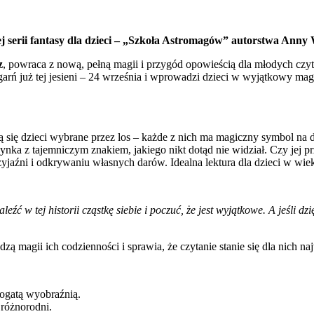
 serii fantasy dla dzieci – „Szkoła Astromagów” autorstwa Anny
z
, powraca z nową, pełną magii i przygód opowieścią dla młodych czy
ęgarń już tej jesieni – 24 września i wprowadzi dzieci w wyjątkowy ma
ą się dzieci wybrane przez los – każde z nich ma magiczny symbol n
ka z tajemniczym znakiem, jakiego nikt dotąd nie widział. Czy jej p
jaźni i odkrywaniu własnych darów. Idealna lektura dla dzieci w wieku 
ć w tej historii cząstkę siebie i poczuć, że jest wyjątkowe. A jeśli d
zą magii ich codzienności i sprawia, że czytanie stanie się dla nich n
bogatą wyobraźnią.
różnorodni.