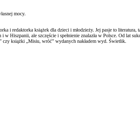
własnej mocy.
orka i redaktorka książek dla dzieci i młodzieży. Jej pasje to literatu
h i w Hiszpanii, ale szczęście i spełnienie znalazła w Polsce. Od lat s
a” czy książki „Misiu, wróć” wydanych nakładem wyd. Świetlik.