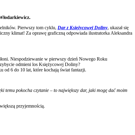
 Włodarkiewicz.
telników. Pierwszy tom cyklu,
Dar z Księżycowej Doliny
, ukazał się
giczny klimat! Za oprawę graficzną odpowiada ilustratorka Aleksandra
a dłoni. Niespodziewanie w pierwszy dzień Nowego Roku
rzybycie odmieni los Księżycowej Doliny?
od 6 do 10 lat, które kochają świat fantazji.
zięki temu pokocha czytanie – to największy dar, jaki mogę dać moim
ajwiększą przyjemnością.