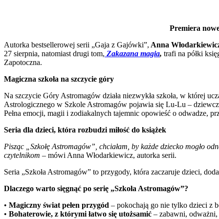
Premiera nowej
Autorka bestsellerowej serii „Gaja z Gajówki”,
Anna Włodarkiewic
27 sierpnia, natomiast drugi tom,
Zakazana magia
,
trafi na półki ksi
Zapotoczna.
Magiczna szkoła na szczycie góry
Na szczycie Góry Astromagów działa niezwykła szkoła, w której ucz
Astrologicznego w Szkole Astromagów pojawia się Lu-Lu – dziewczyn
Pełna emocji, magii i zodiakalnych tajemnic opowieść o odwadze, przy
Seria dla dzieci, która rozbudzi miłość do książek
Pisząc „Szkołę Astromagów”, chciałam, by każde dziecko mogło odnaleź
czytelnikom
– mówi Anna Włodarkiewicz, autorka serii.
Seria „Szkoła Astromagów” to przygody, która zaczaruje dzieci, dodad
Dlaczego warto sięgnąć po serię „Szkoła Astromagów”?
•
Magiczny świat pełen przygód
– pokochają go nie tylko dzieci z 
•
Bohaterowie, z którymi łatwo się utożsamić
– zabawni, odważni, 