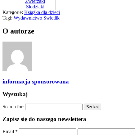
Zwierzaki
Słodziaki
Kategorie:
Książka dla dzieci
Tagi:
Wydawnictwo Świetlik
O autorze
informacja sponsorowana
Wyszukaj
Search for:
Zapisz się do naszego newslettera
Email
*