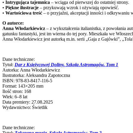
•
Intrygująca tajemnica
– wciąga od pierwszej do ostatniej strony.
•
Piękne ilustracje
– przykuwają wzrok i ożywiają opowieść.
•
Wartościowa treść
– o przyjaźni, akceptacji inności i odkrywaniu 
O autorce:
Anna Włodarkiewicz
– z wykształcenia italianistka, z powołania aut
gatunku fantastyki, jest im wierna do tej pory. Mieszkała we Włoszec
Anna Włodarkiewicz jest autorką m.in. serii „Gaja z Gajówki”, „Tol
Dane techniczne:
Tytuł:
Dar z Księżycowej Doliny. Szkoła Astromagów. Tom 1
Autorka: Anna Włodarkiewicz
Ilustratorka: Aleksandra Zapotoczna
ISBN: 978-83-8417-116-5
Format: 143×205 mm
Ilość stron: 168
Wiek: 6–8 lat
Data premiery: 27.08.2025
Wydawnictwo: Świetlik
Dane techniczne:
Tytuł:
Zakazana magia. Szkoła Astromagów. Tom 2