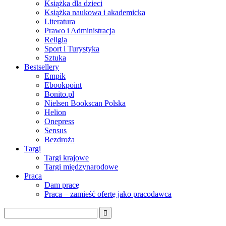
Książka dla dzieci
Książka naukowa i akademicka
Literatura
Prawo i Administracja
Religia
Sport i Turystyka
Sztuka
Bestsellery
Empik
Ebookpoint
Bonito.pl
Nielsen Bookscan Polska
Helion
Onepress
Sensus
Bezdroża
Targi
Targi krajowe
Targi międzynarodowe
Praca
Dam pracę
Praca – zamieść ofertę jako pracodawca