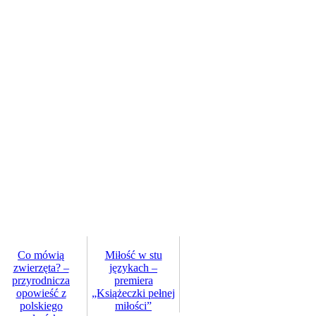
Co mówią
Miłość w stu
zwierzęta? –
językach –
przyrodnicza
premiera
opowieść z
„Książeczki pełnej
polskiego
miłości”