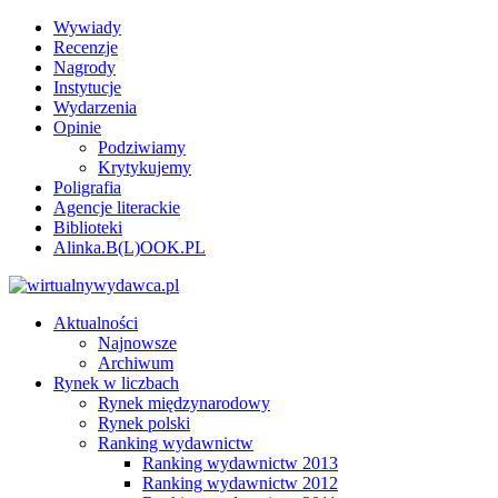
Wywiady
Recenzje
Nagrody
Instytucje
Wydarzenia
Opinie
Podziwiamy
Krytykujemy
Poligrafia
Agencje literackie
Biblioteki
Alinka.B(L)OOK.PL
Aktualności
Najnowsze
Archiwum
Rynek w liczbach
Rynek międzynarodowy
Rynek polski
Ranking wydawnictw
Ranking wydawnictw 2013
Ranking wydawnictw 2012