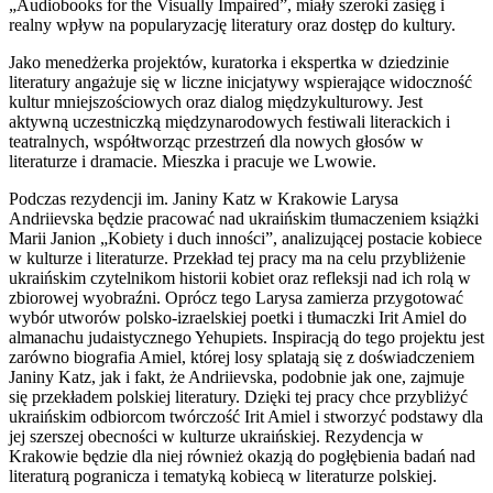
„Audiobooks for the Visually Impaired”, miały szeroki zasięg i
realny wpływ na popularyzację literatury oraz dostęp do kultury.
Jako menedżerka projektów, kuratorka i ekspertka w dziedzinie
literatury angażuje się w liczne inicjatywy wspierające widoczność
kultur mniejszościowych oraz dialog międzykulturowy. Jest
aktywną uczestniczką międzynarodowych festiwali literackich i
teatralnych, współtworząc przestrzeń dla nowych głosów w
literaturze i dramacie. Mieszka i pracuje we Lwowie.
Podczas rezydencji im. Janiny Katz w Krakowie Larysa
Andriievska będzie pracować nad ukraińskim tłumaczeniem książki
Marii Janion „Kobiety i duch inności”, analizującej postacie kobiece
w kulturze i literaturze. Przekład tej pracy ma na celu przybliżenie
ukraińskim czytelnikom historii kobiet oraz refleksji nad ich rolą w
zbiorowej wyobraźni. Oprócz tego Larysa zamierza przygotować
wybór utworów polsko-izraelskiej poetki i tłumaczki Irit Amiel do
almanachu judaistycznego Yehupiets. Inspiracją do tego projektu jest
zarówno biografia Amiel, której losy splatają się z doświadczeniem
Janiny Katz, jak i fakt, że Andriievska, podobnie jak one, zajmuje
się przekładem polskiej literatury. Dzięki tej pracy chce przybliżyć
ukraińskim odbiorcom twórczość Irit Amiel i stworzyć podstawy dla
jej szerszej obecności w kulturze ukraińskiej. Rezydencja w
Krakowie będzie dla niej również okazją do pogłębienia badań nad
literaturą pogranicza i tematyką kobiecą w literaturze polskiej.