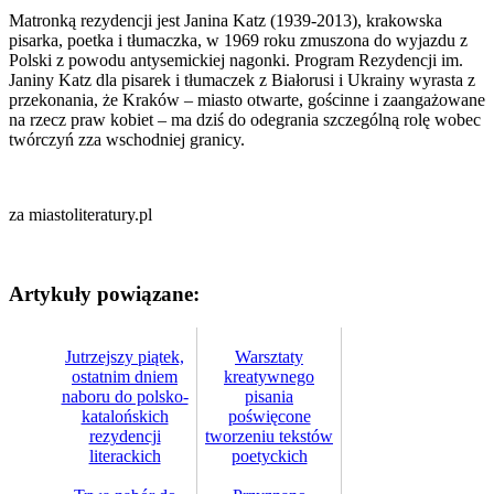
Matronką rezydencji jest Janina Katz (1939-2013), krakowska
pisarka, poetka i tłumaczka, w 1969 roku zmuszona do wyjazdu z
Polski z powodu antysemickiej nagonki. Program Rezydencji im.
Janiny Katz dla pisarek i tłumaczek z Białorusi i Ukrainy wyrasta z
przekonania, że Kraków – miasto otwarte, gościnne i zaangażowane
na rzecz praw kobiet – ma dziś do odegrania szczególną rolę wobec
twórczyń zza wschodniej granicy.
za miastoliteratury.pl
Artykuły powiązane:
Jutrzejszy piątek,
Warsztaty
ostatnim dniem
kreatywnego
naboru do polsko-
pisania
katalońskich
poświęcone
rezydencji
tworzeniu tekstów
literackich
poetyckich