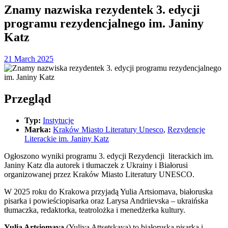
Znamy nazwiska rezydentek 3. edycji
programu rezydencjalnego im. Janiny
Katz
21 March 2025
Przegląd
Typ:
Instytucje
Marka:
Kraków Miasto Literatury Unesco
,
Rezydencje
Literackie im. Janiny Katz
Ogłoszono wyniki programu 3. edycji Rezydencji literackich im.
Janiny Katz dla autorek i tłumaczek z Ukrainy i Białorusi
organizowanej przez Kraków Miasto Literatury UNESCO.
W 2025 roku do Krakowa przyjadą Yulia Artsiomava, białoruska
pisarka i powieściopisarka oraz Larysa Andriievska – ukraińska
tłumaczka, redaktorka, teatrolożka i menedżerka kultury.
Yulia Artsiomava
(Yuliya Attsetskaya) to białoruska pisarka i