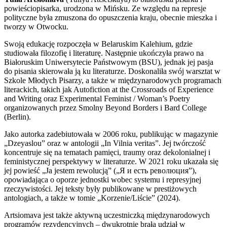
powieściopisarka, urodzona w Mińsku. Ze względu na represje
polityczne była zmuszona do opuszczenia kraju, obecnie mieszka i
tworzy w Otwocku.
Swoją edukację rozpoczęła w Belaruskim Kalehium, gdzie
studiowała filozofię i literaturę. Następnie ukończyła prawo na
Białoruskim Uniwersytecie Państwowym (BSU), jednak jej pasja
do pisania skierowała ją ku literaturze. Doskonaliła swój warsztat w
Szkole Młodych Pisarzy, a także w międzynarodowych programach
literackich, takich jak Autofiction at the Crossroads of Experience
and Writing oraz Experimental Feminist / Woman’s Poetry
organizowanych przez Smolny Beyond Borders i Bard College
(Berlin).
Jako autorka zadebiutowała w 2006 roku, publikując w magazynie
„Dzeyaslou” oraz w antologii „In Vilnia veritas”. Jej twórczość
koncentruje się na tematach pamięci, traumy oraz dekolonialnej i
feministycznej perspektywy w literaturze. W 2021 roku ukazała się
jej powieść „Ja jestem rewolucją” („Я и есть революция”),
opowiadająca o oporze jednostki wobec systemu i represyjnej
rzeczywistości. Jej teksty były publikowane w prestiżowych
antologiach, a także w tomie „Korzenie/Liście” (2024).
Artsiomava jest także aktywną uczestniczką międzynarodowych
programów rezydencyjnych – dwukrotnie brała udział w