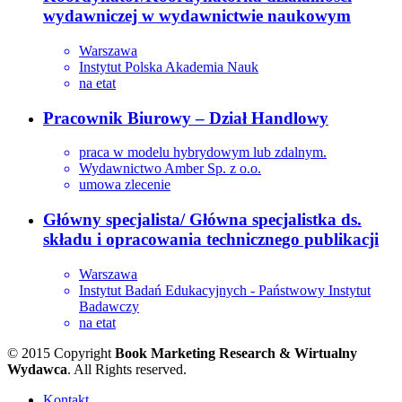
wydawniczej w wydawnictwie naukowym
Warszawa
Instytut Polska Akademia Nauk
na etat
Pracownik Biurowy – Dział Handlowy
praca w modelu hybrydowym lub zdalnym.
Wydawnictwo Amber Sp. z o.o.
umowa zlecenie
Główny specjalista/ Główna specjalistka ds.
składu i opracowania technicznego publikacji
Warszawa
Instytut Badań Edukacyjnych - Państwowy Instytut
Badawczy
na etat
© 2015 Copyright
Book Marketing Research & Wirtualny
Wydawca
. All Rights reserved.
Kontakt