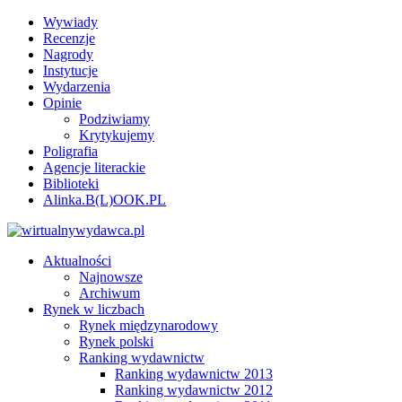
Wywiady
Recenzje
Nagrody
Instytucje
Wydarzenia
Opinie
Podziwiamy
Krytykujemy
Poligrafia
Agencje literackie
Biblioteki
Alinka.B(L)OOK.PL
Aktualności
Najnowsze
Archiwum
Rynek w liczbach
Rynek międzynarodowy
Rynek polski
Ranking wydawnictw
Ranking wydawnictw 2013
Ranking wydawnictw 2012