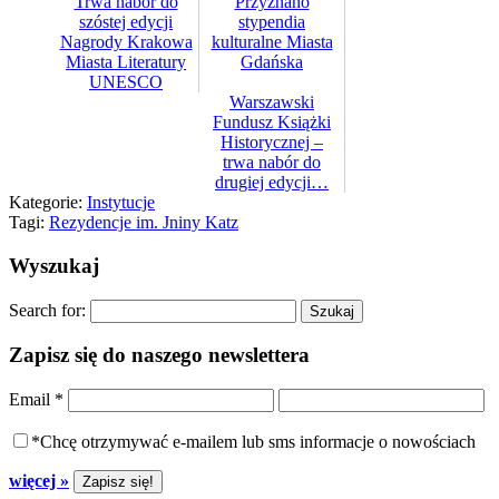
Trwa nabór do
Przyznano
szóstej edycji
stypendia
Nagrody Krakowa
kulturalne Miasta
Miasta Literatury
Gdańska
UNESCO
Warszawski
Fundusz Książki
Historycznej –
trwa nabór do
drugiej edycji…
Kategorie:
Instytucje
Tagi:
Rezydencje im. Jniny Katz
Wyszukaj
Search for:
Zapisz się do naszego newslettera
Email
*
*Chcę otrzymywać e-mailem lub sms informacje o nowościach
więcej »