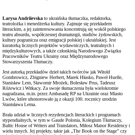
Larysa Andriievska
to ukraińska tłumaczka, redaktorka,
teatrolożka i menedżerka kultury. Zajmuje się przekładem
literackim, a jej zainteresowania koncentrują się wokół polskiego
teatru absurdu, współczesnej dramaturgii, studiów żydowskich,
kultury pogranicza oraz emigracji polskiej i ukraińskiej. Jest
kuratorką licznych projektów wydawniczych, teatralnych i
międzykulturowych, a także członkinią Narodowego Związku
Pracowników Teatru Ukrainy oraz Międzynarodowego
Stowarzyszenia Tłumaczy.
Jest autorką przekładów dzieł takich twórców jak Witold
Gombrowicz, Zbigniew Herbert, Marek Hłasko, Paweł Huelle,
Stanisław Lem, Sławomir Mrożek, Bolesław Prus, Tadeusz
Różewicz i Witkacy. Za swoje tłumaczenia była wielokrotnie
nagradzana, m.in. przez Ambasadę RP na Ukrainie oraz Miasto
Lwów, które uhonorowało ją z okazji 100. rocznicy urodzin
Stanisława Lema.
Brała udział w licznych rezydencjach literackich i programach
stypendialnych, w tym w Gaude Polonia, Kolegium Tłumaczy,
Baltic House of Writers and Translators, Miłosz Manor Residency i
wielu innych. Jej projekty, takie jak „The Book on the Stage” czy