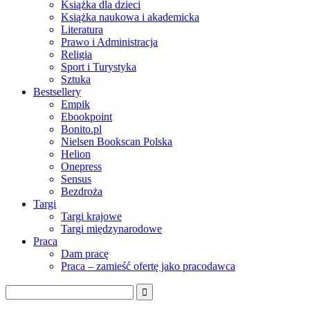
Książka dla dzieci
Książka naukowa i akademicka
Literatura
Prawo i Administracja
Religia
Sport i Turystyka
Sztuka
Bestsellery
Empik
Ebookpoint
Bonito.pl
Nielsen Bookscan Polska
Helion
Onepress
Sensus
Bezdroża
Targi
Targi krajowe
Targi międzynarodowe
Praca
Dam pracę
Praca – zamieść ofertę jako pracodawca