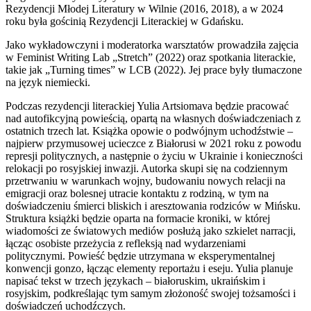
Rezydencji Młodej Literatury w Wilnie (2016, 2018), a w 2024
roku była gościnią Rezydencji Literackiej w Gdańsku.
Jako wykładowczyni i moderatorka warsztatów prowadziła zajęcia
w Feminist Writing Lab „Stretch” (2022) oraz spotkania literackie,
takie jak „Turning times” w LCB (2022). Jej prace były tłumaczone
na język niemiecki.
Podczas rezydencji literackiej Yulia Artsiomava będzie pracować
nad autofikcyjną powieścią, opartą na własnych doświadczeniach z
ostatnich trzech lat. Książka opowie o podwójnym uchodźstwie –
najpierw przymusowej ucieczce z Białorusi w 2021 roku z powodu
represji politycznych, a następnie o życiu w Ukrainie i konieczności
relokacji po rosyjskiej inwazji. Autorka skupi się na codziennym
przetrwaniu w warunkach wojny, budowaniu nowych relacji na
emigracji oraz bolesnej utracie kontaktu z rodziną, w tym na
doświadczeniu śmierci bliskich i aresztowania rodziców w Mińsku.
Struktura książki będzie oparta na formacie kroniki, w której
wiadomości ze światowych mediów posłużą jako szkielet narracji,
łącząc osobiste przeżycia z refleksją nad wydarzeniami
politycznymi. Powieść będzie utrzymana w eksperymentalnej
konwencji gonzo, łącząc elementy reportażu i eseju. Yulia planuje
napisać tekst w trzech językach – białoruskim, ukraińskim i
rosyjskim, podkreślając tym samym złożoność swojej tożsamości i
doświadczeń uchodźczych.