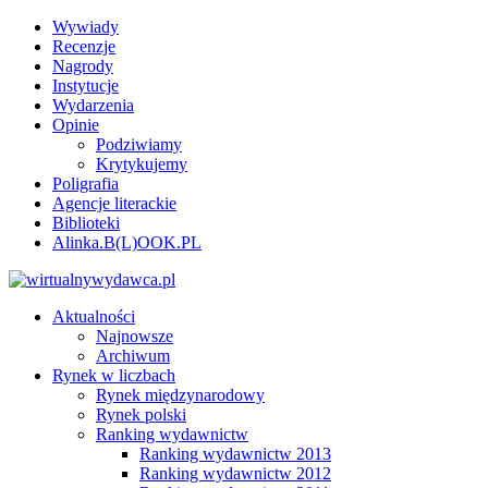
Wywiady
Recenzje
Nagrody
Instytucje
Wydarzenia
Opinie
Podziwiamy
Krytykujemy
Poligrafia
Agencje literackie
Biblioteki
Alinka.B(L)OOK.PL
Aktualności
Najnowsze
Archiwum
Rynek w liczbach
Rynek międzynarodowy
Rynek polski
Ranking wydawnictw
Ranking wydawnictw 2013
Ranking wydawnictw 2012