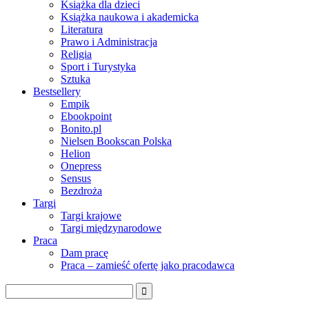
Książka dla dzieci
Książka naukowa i akademicka
Literatura
Prawo i Administracja
Religia
Sport i Turystyka
Sztuka
Bestsellery
Empik
Ebookpoint
Bonito.pl
Nielsen Bookscan Polska
Helion
Onepress
Sensus
Bezdroża
Targi
Targi krajowe
Targi międzynarodowe
Praca
Dam pracę
Praca – zamieść ofertę jako pracodawca