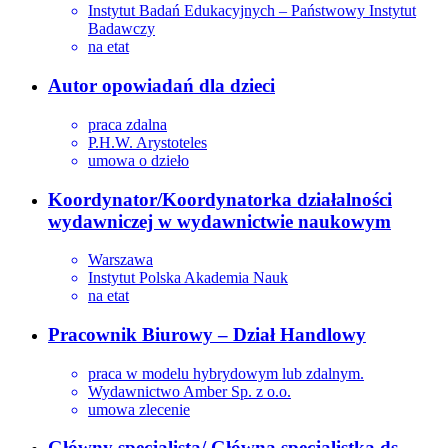
Instytut Badań Edukacyjnych – Państwowy Instytut
Badawczy
na etat
Autor opowiadań dla dzieci
praca zdalna
P.H.W. Arystoteles
umowa o dzieło
Koordynator/Koordynatorka działalności
wydawniczej w wydawnictwie naukowym
Warszawa
Instytut Polska Akademia Nauk
na etat
Pracownik Biurowy – Dział Handlowy
praca w modelu hybrydowym lub zdalnym.
Wydawnictwo Amber Sp. z o.o.
umowa zlecenie
Główny specjalista/ Główna specjalistka ds.