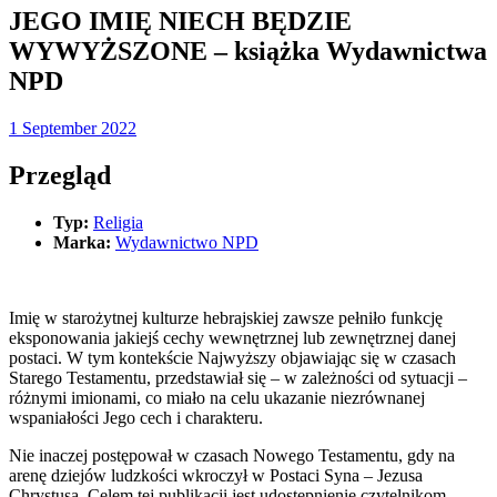
JEGO IMIĘ NIECH BĘDZIE
WYWYŻSZONE – książka Wydawnictwa
NPD
1 September 2022
Przegląd
Typ:
Religia
Marka:
Wydawnictwo NPD
Imię w starożytnej kulturze hebrajskiej zawsze pełniło funkcję
eksponowania jakiejś cechy wewnętrznej lub zewnętrznej danej
postaci. W tym kontekście Najwyższy objawiając się w czasach
Starego Testamentu, przedstawiał się – w zależności od sytuacji –
różnymi imionami, co miało na celu ukazanie niezrównanej
wspaniałości Jego cech i charakteru.
Nie inaczej postępował w czasach Nowego Testamentu, gdy na
arenę dziejów ludzkości wkroczył w Postaci Syna – Jezusa
Chrystusa. Celem tej publikacji jest udostępnienie czytelnikom