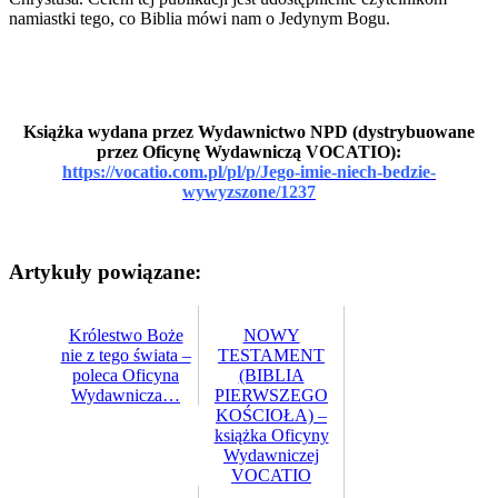
namiastki tego, co Biblia mówi nam o Jedynym Bogu.
Książka wydana przez Wydawnictwo NPD (dystrybuowane
przez Oficynę Wydawniczą VOCATIO):
https://vocatio.com.pl/pl/p/Jego-imie-niech-bedzie-
wywyzszone/1237
Artykuły powiązane:
Królestwo Boże
NOWY
nie z tego świata –
TESTAMENT
poleca Oficyna
(BIBLIA
Wydawnicza…
PIERWSZEGO
KOŚCIOŁA) –
książka Oficyny
Wydawniczej
VOCATIO