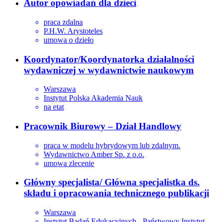
Autor opowiadań dla dzieci
praca zdalna
P.H.W. Arystoteles
umowa o dzieło
Koordynator/Koordynatorka działalności
wydawniczej w wydawnictwie naukowym
Warszawa
Instytut Polska Akademia Nauk
na etat
Pracownik Biurowy – Dział Handlowy
praca w modelu hybrydowym lub zdalnym.
Wydawnictwo Amber Sp. z o.o.
umowa zlecenie
Główny specjalista/ Główna specjalistka ds.
składu i opracowania technicznego publikacji
Warszawa
Instytut Badań Edukacyjnych - Państwowy Instytut