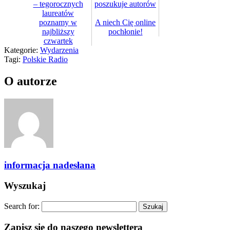
– tegorocznych
poszukuje autorów
laureatów
poznamy w
A niech Cię online
najbliższy
pochłonie!
czwartek
Kategorie:
Wydarzenia
Tagi:
Polskie Radio
O autorze
informacja nadesłana
Wyszukaj
Search for:
Zapisz się do naszego newslettera