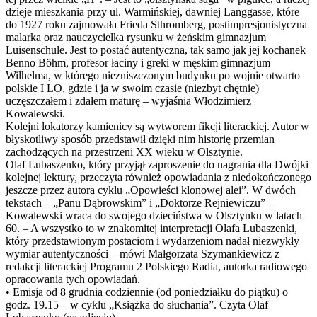
dzieje mieszkania przy ul. Warmińskiej, dawniej Langgasse, które
do 1927 roku zajmowała Frieda Sthromberg, postimpresjonistyczna
malarka oraz nauczycielka rysunku w żeńskim gimnazjum
Luisenschule. Jest to postać autentyczna, tak samo jak jej kochanek
Benno Böhm, profesor łaciny i greki w męskim gimnazjum
Wilhelma, w którego niezniszczonym budynku po wojnie otwarto
polskie I LO, gdzie i ja w swoim czasie (niezbyt chętnie)
uczęszczałem i zdałem maturę – wyjaśnia Włodzimierz
Kowalewski.
Kolejni lokatorzy kamienicy są wytworem fikcji literackiej. Autor w
błyskotliwy sposób przedstawił dzięki nim historię przemian
zachodzących na przestrzeni XX wieku w Olsztynie.
Olaf Lubaszenko, który przyjął zaproszenie do nagrania dla Dwójki
kolejnej lektury, przeczyta również opowiadania z niedokończonego
jeszcze przez autora cyklu „Opowieści klonowej alei”. W dwóch
tekstach – „Panu Dąbrowskim” i „Doktorze Rejniewiczu” –
Kowalewski wraca do swojego dzieciństwa w Olsztynku w latach
60. – A wszystko to w znakomitej interpretacji Olafa Lubaszenki,
który przedstawionym postaciom i wydarzeniom nadał niezwykły
wymiar autentyczności – mówi Małgorzata Szymankiewicz z
redakcji literackiej Programu 2 Polskiego Radia, autorka radiowego
opracowania tych opowiadań.
• Emisja od 8 grudnia codziennie (od poniedziałku do piątku) o
godz. 19.15 – w cyklu „Książka do słuchania”. Czyta Olaf