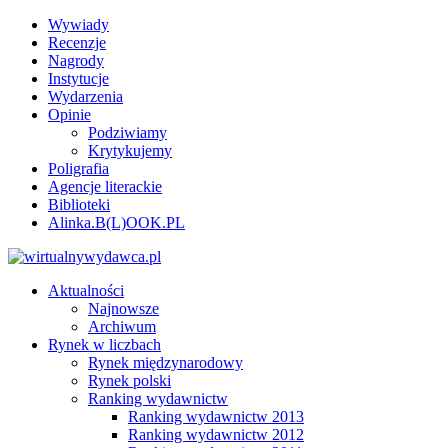
Wywiady
Recenzje
Nagrody
Instytucje
Wydarzenia
Opinie
Podziwiamy
Krytykujemy
Poligrafia
Agencje literackie
Biblioteki
Alinka.B(L)OOK.PL
Aktualności
Najnowsze
Archiwum
Rynek w liczbach
Rynek międzynarodowy
Rynek polski
Ranking wydawnictw
Ranking wydawnictw 2013
Ranking wydawnictw 2012