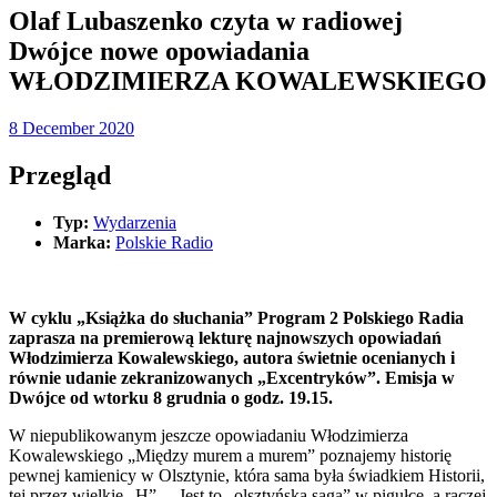
Olaf Lubaszenko czyta w radiowej
Dwójce nowe opowiadania
WŁODZIMIERZA KOWALEWSKIEGO
8 December 2020
Przegląd
Typ:
Wydarzenia
Marka:
Polskie Radio
W cyklu „Książka do słuchania” Program 2 Polskiego Radia
zaprasza na premierową lekturę najnowszych opowiadań
Włodzimierza Kowalewskiego, autora świetnie ocenianych i
równie udanie zekranizowanych „Excentryków”. Emisja w
Dwójce od wtorku 8 grudnia o godz. 19.15.
W niepublikowanym jeszcze opowiadaniu Włodzimierza
Kowalewskiego „Między murem a murem” poznajemy historię
pewnej kamienicy w Olsztynie, która sama była świadkiem Historii,
tej przez wielkie „H”. – Jest to „olsztyńska saga” w pigułce, a raczej