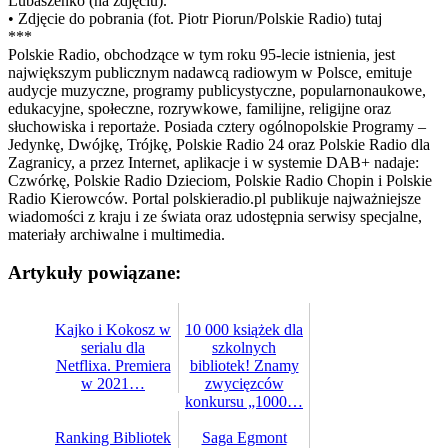
Lubaszenko (na zdjęciu).
• Zdjęcie do pobrania (fot. Piotr Piorun/Polskie Radio) tutaj
***
Polskie Radio, obchodzące w tym roku 95-lecie istnienia, jest
największym publicznym nadawcą radiowym w Polsce, emituje
audycje muzyczne, programy publicystyczne, popularnonaukowe,
edukacyjne, społeczne, rozrywkowe, familijne, religijne oraz
słuchowiska i reportaże. Posiada cztery ogólnopolskie Programy –
Jedynkę, Dwójkę, Trójkę, Polskie Radio 24 oraz Polskie Radio dla
Zagranicy, a przez Internet, aplikacje i w systemie DAB+ nadaje:
Czwórkę, Polskie Radio Dzieciom, Polskie Radio Chopin i Polskie
Radio Kierowców. Portal polskieradio.pl publikuje najważniejsze
wiadomości z kraju i ze świata oraz udostępnia serwisy specjalne,
materiały archiwalne i multimedia.
Artykuły powiązane:
Kajko i Kokosz w
10 000 książek dla
serialu dla
szkolnych
Netflixa. Premiera
bibliotek! Znamy
w 2021…
zwycięzców
konkursu „1000…
Ranking Bibliotek
Saga Egmont