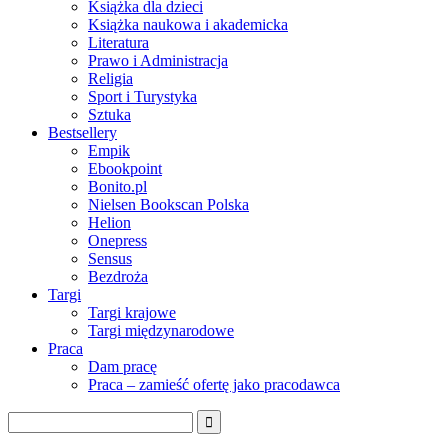
Książka dla dzieci
Książka naukowa i akademicka
Literatura
Prawo i Administracja
Religia
Sport i Turystyka
Sztuka
Bestsellery
Empik
Ebookpoint
Bonito.pl
Nielsen Bookscan Polska
Helion
Onepress
Sensus
Bezdroża
Targi
Targi krajowe
Targi międzynarodowe
Praca
Dam pracę
Praca – zamieść ofertę jako pracodawca