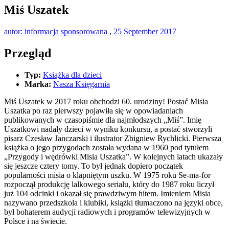
Miś Uszatek
autor: informacja sponsorowana
,
25 September 2017
Przegląd
Typ:
Książka dla dzieci
Marka:
Nasza Księgarnia
Miś Uszatek w 2017 roku obchodzi 60. urodziny! Postać Misia
Uszatka po raz pierwszy pojawiła się w opowiadaniach
publikowanych w czasopiśmie dla najmłodszych „Miś”. Imię
Uszatkowi nadały dzieci w wyniku konkursu, a postać stworzyli
pisarz Czesław Janczarski i ilustrator Zbigniew Rychlicki. Pierwsza
książka o jego przygodach została wydana w 1960 pod tytułem
„Przygody i wędrówki Misia Uszatka”. W kolejnych latach ukazały
się jeszcze cztery tomy. To był jednak dopiero początek
popularności misia o klapniętym uszku. W 1975 roku Se-ma-for
rozpoczął produkcję lalkowego serialu, który do 1987 roku liczył
już 104 odcinki i okazał się prawdziwym hitem. Imieniem Misia
nazywano przedszkola i klubiki, książki tłumaczono na języki obce,
był bohaterem audycji radiowych i programów telewizyjnych w
Polsce i na świecie.