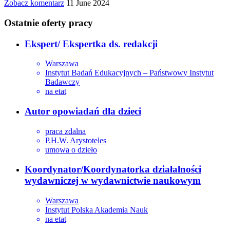
Zobacz komentarz
11 June 2024
Ostatnie oferty pracy
Ekspert/ Ekspertka ds. redakcji
Warszawa
Instytut Badań Edukacyjnych – Państwowy Instytut
Badawczy
na etat
Autor opowiadań dla dzieci
praca zdalna
P.H.W. Arystoteles
umowa o dzieło
Koordynator/Koordynatorka działalności
wydawniczej w wydawnictwie naukowym
Warszawa
Instytut Polska Akademia Nauk
na etat