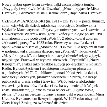
Nowy wybór opowiadań zawiera bajki zaczerpnięte z tomów:
„Przygody i wędrówki Misia Uszatka”, „Nowi przyjaciele Misia
Uszatka”, „Gromadka Misia Uszatka” oraz „Bajki Misia Uszatka”.
CZESŁAW JANCZARSKI (ur. 1911 – zm. 1971) – poeta, tłumacz,
autor ksią¬żek dla dzieci, młodzieży i dorosłych. Studiował na
Wydziale Matematyczno¬-Fizycznym uniwersytetu we Lwowie i na
Uniwersytecie Warszawskim, gdzie ukończył filologię polską. Był
animatorem grupy poetyckiej „Wołyń”. Zadebiu¬tował zbiorem
„Akwarelą: poezje” w 1933 roku. Pierwszy wiersz dla dzieci
opublikował w pisemku „Słonko” w 1936 roku. Od tego czasu stale
współpracował z pismami dziecięcymi „Poranek”, „Płomyczek” i
„Mały Płomyczek”, dla których tłumaczył również teksty z języka
rosyjskiego. Pracował w wydaw¬nictwach „Czytelnik” i „Nasza
Księgarnia”, a także jako redaktor audycji po¬etyckich w Polskim
Radiu. Był założycielem i redaktorem naczelnym pisma dla
najmłodszych „Miś”. Opublikował ponad 90 książek dla dzieci,
młodzieży i dorosłych, pisanych wierszem lub prozą, nie licząc
publikacji w prasie, radiu i telewizji. Wśród jego wielokrotnie
wznawianych utworów dla dzieci trzeba wymienić „Jak Wojtek
został strażakiem”, „Gdzie mieszka bajeczka”, „Płynie Wisła,
płynie…” oraz najbardziej lubiany i znany cykl o przygodach Misia
Uszatka. Był laureatem licznych nagród. W 1957 roku otrzymał
Złoty Krzyż Zasługi za twórczość dla dzieci.