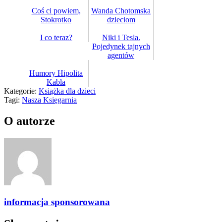
Coś ci powiem,
Wanda Chotomska
Stokrotko
dzieciom
I co teraz?
Niki i Tesla.
Pojedynek tajnych
agentów
Humory Hipolita
Kabla
Kategorie:
Książka dla dzieci
Tagi:
Nasza Księgarnia
O autorze
informacja sponsorowana