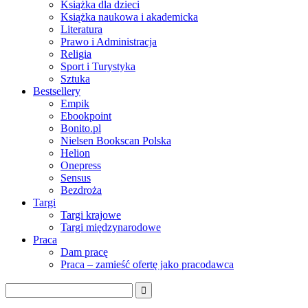
Książka dla dzieci
Książka naukowa i akademicka
Literatura
Prawo i Administracja
Religia
Sport i Turystyka
Sztuka
Bestsellery
Empik
Ebookpoint
Bonito.pl
Nielsen Bookscan Polska
Helion
Onepress
Sensus
Bezdroża
Targi
Targi krajowe
Targi międzynarodowe
Praca
Dam pracę
Praca – zamieść ofertę jako pracodawca