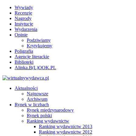
Wywiady
Recenzje
Nagrody
Instytucje
Wydarzenia
Opinie
Podziwiamy
Krytykujemy
Poligrafia
Agencje literackie
Biblioteki
Alinka.B(L)OOK.PL
Aktualności
Najnowsze
Archiwum
Rynek w liczbach
Rynek międzynarodowy
Rynek polski
Ranking wydawnictw
Ranking wydawnictw 2013
Ranking wydawnictw 2012