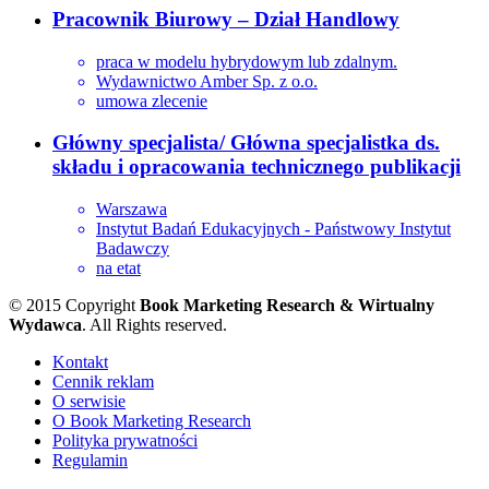
Pracownik Biurowy – Dział Handlowy
praca w modelu hybrydowym lub zdalnym.
Wydawnictwo Amber Sp. z o.o.
umowa zlecenie
Główny specjalista/ Główna specjalistka ds.
składu i opracowania technicznego publikacji
Warszawa
Instytut Badań Edukacyjnych - Państwowy Instytut
Badawczy
na etat
© 2015 Copyright
Book Marketing Research & Wirtualny
Wydawca
. All Rights reserved.
Kontakt
Cennik reklam
O serwisie
O Book Marketing Research
Polityka prywatności
Regulamin