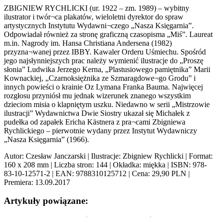
ZBIGNIEW RYCHLICKI (ur. 1922 – zm. 1989) – wybitny
ilustrator i twór¬ca plakatów, wieloletni dyrektor do spraw
artystycznych Instytutu Wydawni¬czego „Nasza Księgarnia”.
Odpowiadał również za stronę graficzną czasopisma „Miś”. Laureat
m.in. Nagrody im. Hansa Christiana Andersena (1982)
przyzna¬wanej przez IBBY. Kawaler Orderu Uśmiechu. Spośród
jego najsłynniejszych prac należy wymienić ilustracje do „Proszę
słonia” Ludwika Jerzego Kerna, „Plastusiowego pamiętnika” Marii
Kownackiej, „Czarnoksiężnika ze Szmaragdowe¬go Grodu” i
innych powieści o krainie Oz Lymana Franka Bauma. Najwięcej
rozgłosu przyniósł mu jednak wizerunek znanego wszystkim
dzieciom misia o klapniętym uszku. Niedawno w serii „Mistrzowie
ilustracji” Wydawnictwa Dwie Siostry ukazał się Michałek z
pudełka od zapałek Ericha Kästnera z pra¬cami Zbigniewa
Rychlickiego – pierwotnie wydany przez Instytut Wydawniczy
„Nasza Księgarnia” (1966).
Autor: Czesław Janczarski | Ilustracje: Zbigniew Rychlicki | Format:
160 x 208 mm | Liczba stron: 144 | Okładka: miękka | ISBN: 978-
83-10-12571-2 | EAN: 9788310125712 | Cena: 29,90 PLN |
Premiera: 13.09.2017
Artykuły powiązane: