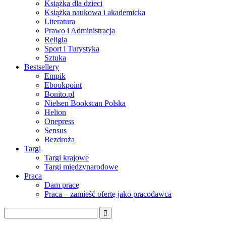
Książka dla dzieci
Książka naukowa i akademicka
Literatura
Prawo i Administracja
Religia
Sport i Turystyka
Sztuka
Bestsellery
Empik
Ebookpoint
Bonito.pl
Nielsen Bookscan Polska
Helion
Onepress
Sensus
Bezdroża
Targi
Targi krajowe
Targi międzynarodowe
Praca
Dam pracę
Praca – zamieść ofertę jako pracodawca