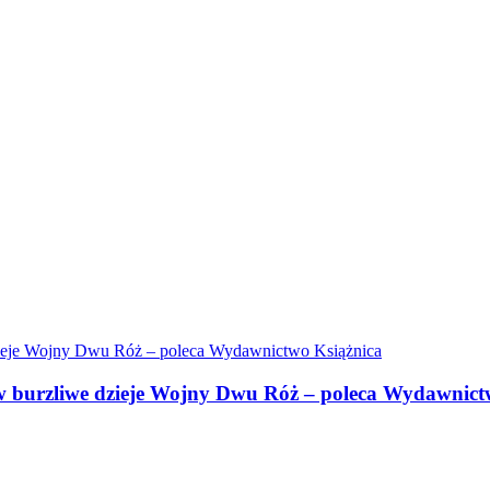
w burzliwe dzieje Wojny Dwu Róż – poleca Wydawnict