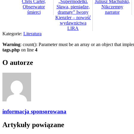
Chris Carter,
„Supermodelki.
Juliusz Machulski,
Obserwator
Sława, pieniądze,
Nikczemny
śmierci
dramaty” Iwony
narrator
Kienzler – nowość
wydawnictwa
LIRA
Kategorie:
Literatura
Warning
: count(): Parameter must be an array or an object that imp
tags.php
on line
4
O autorze
informacja sponsorowana
Artykuły powiązane