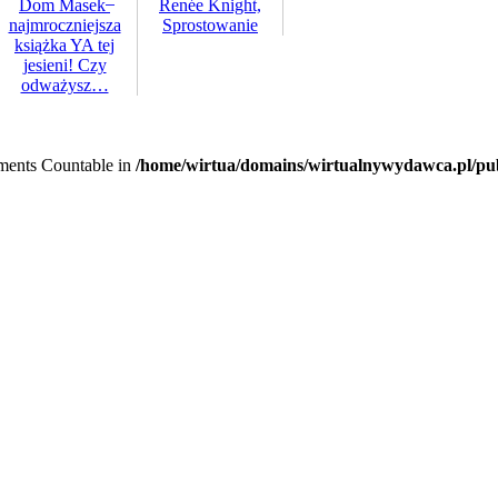
Dom Masek ̶
Renée Knight,
najmroczniejsza
Sprostowanie
książka YA tej
jesieni! Czy
odważysz…
lements Countable in
/home/wirtua/domains/wirtualnywydawca.pl/pub