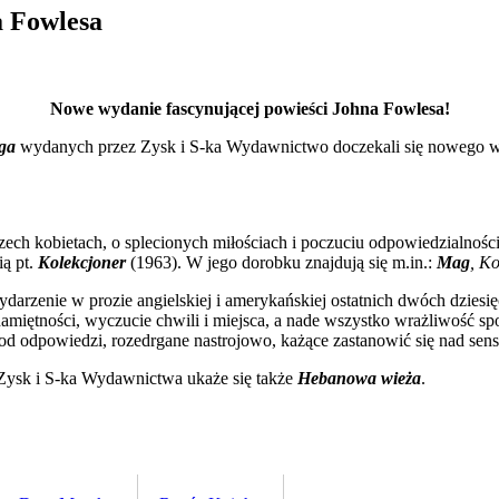
a Fowlesa
Nowe wydanie fascynującej powieści Johna Fowlesa!
ga
wydanych przez Zysk i S-ka Wydawnictwo doczekali się nowego w
zech kobietach, o splecionych miłościach i poczuciu odpowiedzialnośc
ą pt.
Kolekcjoner
(1963). W jego dorobku znajdują się m.in.:
Mag
, K
wydarzenie w prozie angielskiej i amerykańskiej ostatnich dwóch dzi
namiętności, wyczucie chwili i miejsca, a nade wszystko wrażliwość s
ące od odpowiedzi, rozedrgane nastrojowo, każące zastanowić się nad 
 Zysk i S-ka Wydawnictwa ukaże się także
Hebanowa wieża
.