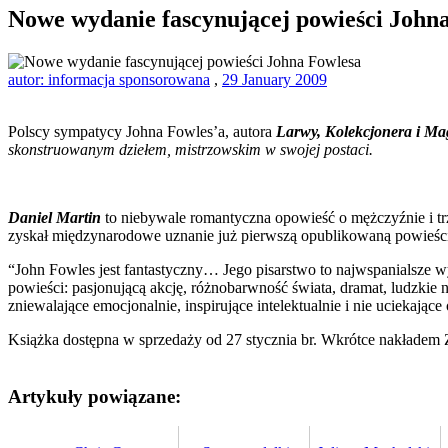
Nowe wydanie fascynującej powieści John
autor: informacja sponsorowana
,
29 January 2009
Polscy sympatycy Johna Fowles’a, autora
Larwy, Kolekcjonera i Ma
skonstruowanym dziełem, mistrzowskim w swojej postaci.
Daniel Martin
to niebywale romantyczna opowieść o mężczyźnie i tr
zyskał międzynarodowe uznanie już pierwszą opublikowaną powieści
“John Fowles jest fantastyczny… Jego pisarstwo to najwspanialsze 
powieści: pasjonującą akcję, różnobarwność świata, dramat, ludzkie 
zniewalające emocjonalnie, inspirujące intelektualnie i nie uciekaj
Książka dostępna w sprzedaży od 27 stycznia br. Wkrótce nakładem
Artykuły powiązane: