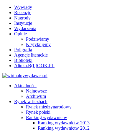
Wywiady
Recenzje
Nagrody
Instytucje
Wydarzenia
Opinie
Podziwiamy
Krytykujemy
Poligrafia
Agencje literackie
Biblioteki
Alinka.B(L)OOK.PL
Aktualności
Najnowsze
Archiwum
Rynek w liczbach
Rynek międzynarodowy
Rynek polski
Ranking wydawnictw
Ranking wydawnictw 2013
Ranking wydawnictw 2012