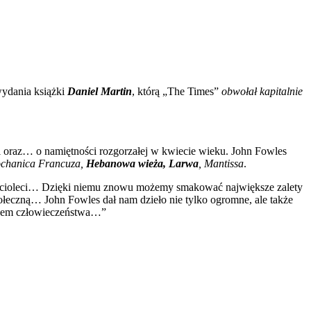
ydania książki
Daniel Martin
, którą „The Times”
obwołał kapitalnie
i oraz… o namiętności rozgorzałej w kwiecie wieku. John Fowles
ochanica Francuza,
Hebanowa wieża, Larwa
, Mantissa
.
esięcioleci… Dzięki niemu znowu możemy smakować największe zalety
połeczną… John Fowles dał nam dzieło nie tylko ogromne, ale także
sensem człowieczeństwa…”