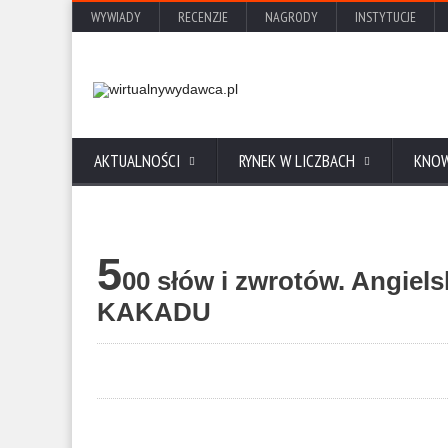
WYWIADY
RECENZJE
NAGRODY
INSTYTUCJE
AKTUALNOŚCI
RYNEK W LICZBACH
KNO
5
00 słów i zwrotów. Angiel
KAKADU