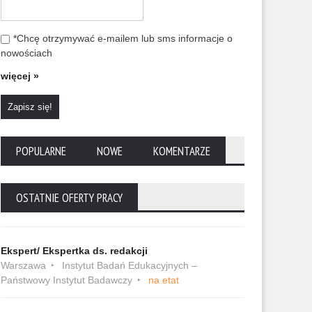
*Chcę otrzymywać e-mailem lub sms informacje o
nowościach
więcej »
POPULARNE
NOWE
KOMENTARZE
OSTATNIE OFERTY PRACY
Ekspert/ Ekspertka ds. redakcji
Warszawa
Instytut Badań Edukacyjnych –
Państwowy Instytut Badawczy
na etat