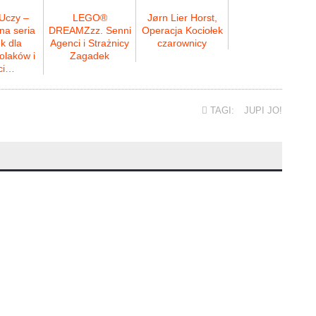
Uczy –
LEGO®
Jørn Lier Horst,
na seria
DREAMZzz. Senni
Operacja Kociołek
k dla
Agenci i Strażnicy
czarownicy
olaków i
Zagadek
ci…
TAGI:
JUPI JO!