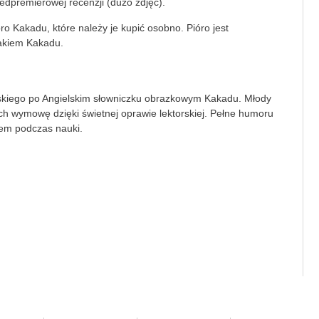
edpremierowej recenzji (dużo zdjęć).
ro Kakadu, które należy je kupić osobno. Pióro jest
akiem Kakadu.
lskiego po Angielskim słowniczku obrazkowym Kakadu. Młody
 ich wymowę dzięki świetnej oprawie lektorskiej. Pełne humoru
iem podczas nauki.