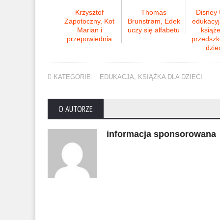
Krzysztof
Thomas
Disney 
Zapotoczny, Kot
Brunstrøm, Edek
edukacyj
Marian i
uczy się alfabetu
książe
przepowiednia
przedszk
dzie
KATEGORIE:
EDUKACJA
,
KSIĄŻKA DLA DZIECI
O AUTORZE
informacja sponsorowana