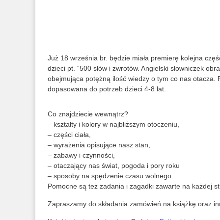
Już 18 września br. będzie miała premierę kolejna czę
dzieci pt. “500 słów i zwrotów. Angielski słowniczek o
obejmująca potężną ilość wiedzy o tym co nas otacza. 
dopasowana do potrzeb dzieci 4-8 lat.
Co znajdziecie wewnątrz?
– kształty i kolory w najbliższym otoczeniu,
– części ciała,
– wyrażenia opisujące nasz stan,
– zabawy i czynności,
– otaczający nas świat, pogoda i pory roku
– sposoby na spędzenie czasu wolnego.
Pomocne są też zadania i zagadki zawarte na każdej st
Zapraszamy do składania zamówień na książkę oraz inne