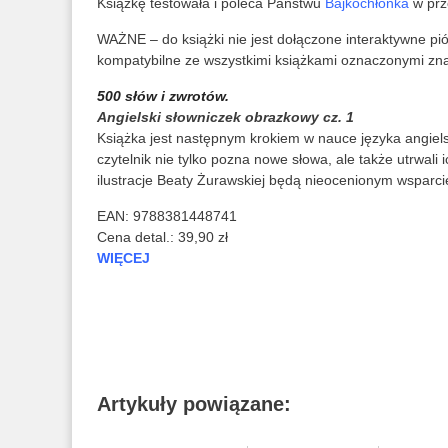
Książkę testowała i poleca Państwu
Bajkochłonka
w prz
WAŻNE – do książki nie jest dołączone interaktywne pió
kompatybilne ze wszystkimi książkami oznaczonymi zn
500 słów i zwrotów.
Angielski słowniczek obrazkowy cz. 1
Książka jest następnym krokiem w nauce języka angie
czytelnik nie tylko pozna nowe słowa, ale także utrwali
ilustracje Beaty Żurawskiej będą nieocenionym wsparc
EAN: 9788381448741
Cena detal.: 39,90 zł
WIĘCEJ
Artykuły powiązane: