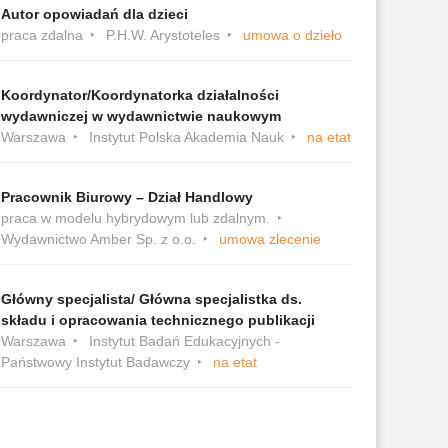
Autor opowiadań dla dzieci
praca zdalna
P.H.W. Arystoteles
umowa o dzieło
Koordynator/Koordynatorka działalności
wydawniczej w wydawnictwie naukowym
Warszawa
Instytut Polska Akademia Nauk
na etat
Pracownik Biurowy – Dział Handlowy
praca w modelu hybrydowym lub zdalnym.
Wydawnictwo Amber Sp. z o.o.
umowa zlecenie
Główny specjalista/ Główna specjalistka ds.
składu i opracowania technicznego publikacji
Warszawa
Instytut Badań Edukacyjnych -
Państwowy Instytut Badawczy
na etat