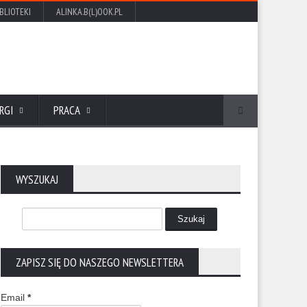
IBLIOTEKI
ALINKA.B(L)OOK.PL
RGI
PRACA
WYSZUKAJ
ZAPISZ SIĘ DO NASZEGO NEWSLETTERA
Email
*