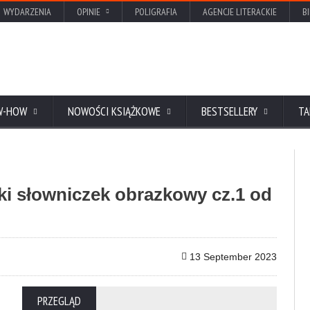
WYDARZENIA
OPINIE
POLIGRAFIA
AGENCJE LITERACKIE
B
W-HOW
NOWOŚCI KSIĄŻKOWE
BESTSELLERY
TA
ski słowniczek obrazkowy cz.1 od
13 September 2023
PRZEGLĄD