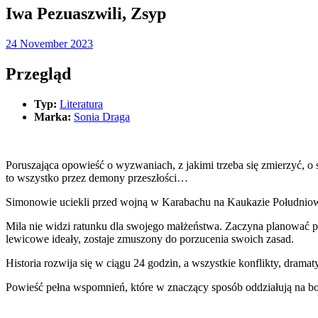
Iwa Pezuaszwili, Zsyp
24 November 2023
Przegląd
Typ:
Literatura
Marka:
Sonia Draga
Poruszająca opowieść o wyzwaniach, z jakimi trzeba się zmierzyć,
to wszystko przez demony przeszłości…
Simonowie uciekli przed wojną w Karabachu na Kaukazie Południowym
Mila nie widzi ratunku dla swojego małżeństwa. Zaczyna planować prz
lewicowe ideały, zostaje zmuszony do porzucenia swoich zasad.
Historia rozwija się w ciągu 24 godzin, a wszystkie konflikty, dram
Powieść pełna wspomnień, które w znaczący sposób oddziałują na bo