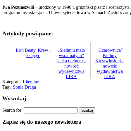
Iwa Pezuaszwili
– urodzony w 1990 r. gruziński pisarz i scenarzysta
programu pisarskiego na Uniwersytecie Iowa w Stanach Zjednoczonych.
Artykuły powiązane:
Erin Beaty, Krew i
„Siedmiu mało
„Czarownica”
księżyc
wspaniałych”
Pauliny
Jacka Getnera –
Kuzawińskiej –
nowość
nowość
wydawnictwa
wydawnictwa
LIRA
LIRA
Kategorie:
Literatura
Tagi:
Sonia Draga
Wyszukaj
Search for:
Zapisz się do naszego newslettera