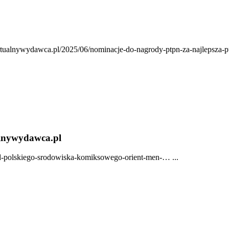
irtualnywydawca.pl/2025/06/nominacje-do-nagrody-ptpn-za-najlepsza-p
alnywydawca.pl
od-polskiego-srodowiska-komiksowego-orient-men-… ...