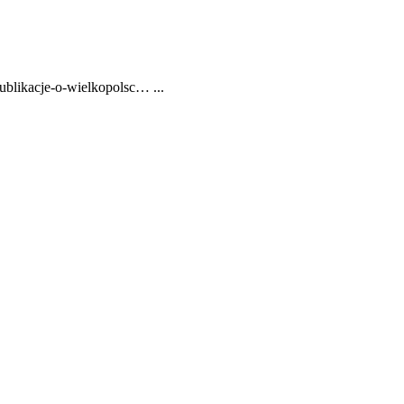
ublikacje-o-wielkopolsc… ...