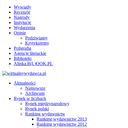
Wywiady
Recenzje
Nagrody
Instytucje
Wydarzenia
Opinie
Podziwiamy
Krytykujemy
Poligrafia
Agencje literackie
Biblioteki
Alinka.B(L)OOK.PL
Aktualności
Najnowsze
Archiwum
Rynek w liczbach
Rynek międzynarodowy
Rynek polski
Ranking wydawnictw
Ranking wydawnictw 2013
Ranking wydawnictw 2012