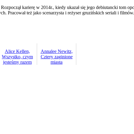
. Rozpoczął karierę w 2014r., kiedy ukazał się jego debiutancki tom o
 Pracował też jako scenarzysta i reżyser gruzińskich seriali i filmów
Alice Kellen,
Annalee Newitz,
Wszystko, czym
Cztery zaginione
jesteśmy razem
miasta