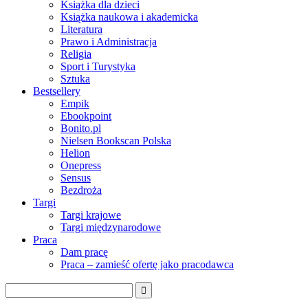
Książka dla dzieci
Książka naukowa i akademicka
Literatura
Prawo i Administracja
Religia
Sport i Turystyka
Sztuka
Bestsellery
Empik
Ebookpoint
Bonito.pl
Nielsen Bookscan Polska
Helion
Onepress
Sensus
Bezdroża
Targi
Targi krajowe
Targi międzynarodowe
Praca
Dam pracę
Praca – zamieść ofertę jako pracodawca