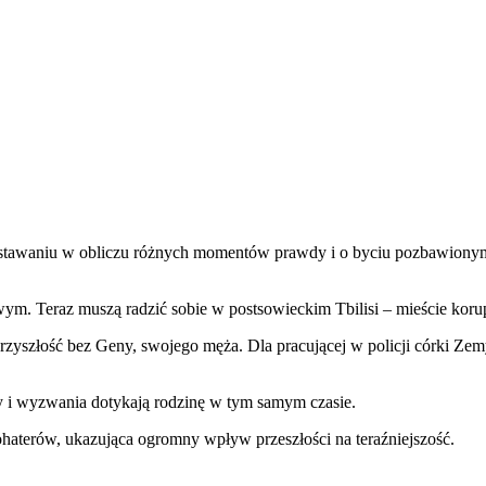
 o stawaniu w obliczu różnych momentów prawdy i o byciu pozbawiony
. Teraz muszą radzić sobie w postsowieckim Tbilisi – mieście korupcj
yszłość bez Geny, swojego męża. Dla pracującej w policji córki Zemy 
aty i wyzwania dotykają rodzinę w tym samym czasie.
haterów, ukazująca ogromny wpływ przeszłości na teraźniejszość.