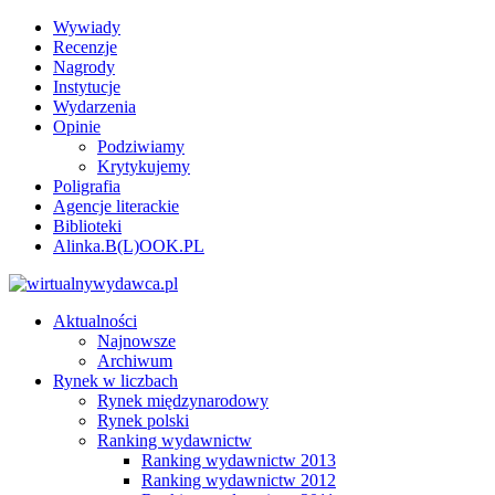
Wywiady
Recenzje
Nagrody
Instytucje
Wydarzenia
Opinie
Podziwiamy
Krytykujemy
Poligrafia
Agencje literackie
Biblioteki
Alinka.B(L)OOK.PL
Aktualności
Najnowsze
Archiwum
Rynek w liczbach
Rynek międzynarodowy
Rynek polski
Ranking wydawnictw
Ranking wydawnictw 2013
Ranking wydawnictw 2012