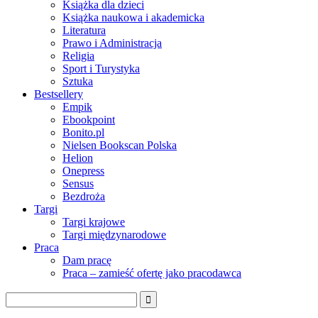
Książka dla dzieci
Książka naukowa i akademicka
Literatura
Prawo i Administracja
Religia
Sport i Turystyka
Sztuka
Bestsellery
Empik
Ebookpoint
Bonito.pl
Nielsen Bookscan Polska
Helion
Onepress
Sensus
Bezdroża
Targi
Targi krajowe
Targi międzynarodowe
Praca
Dam pracę
Praca – zamieść ofertę jako pracodawca