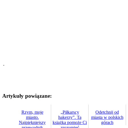
Artykuły powiązane:
Rzym, moje
„Piłkarscy
Odetchnij od
miasto.
hakerzy”. Ta
miasta w polskich
Najpiękniejszy
książka pomoże Ci
górach
przewodnik
zrozumieć