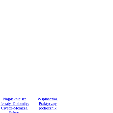
Najpiękniejsze
Wspinaczka.
ferraty. Dolomity:
Praktyczny
Civetta-Moiazza,
podręcznik
Pelmo,