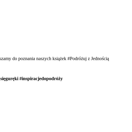
aszamy do poznania naszych książek #Podróżuj z Jednością
sięguręki #inspiracjedopodróży